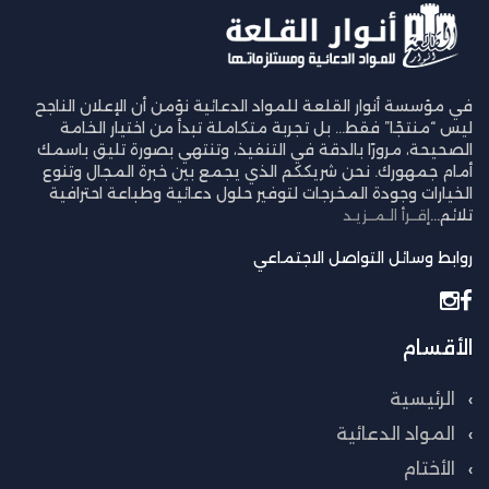
في مؤسسة أنوار القلعة للمواد الدعائية نؤمن أن الإعلان الناجح
ليس “منتجًا” فقط… بل تجربة متكاملة تبدأ من اختيار الخامة
الصحيحة، مرورًا بالدقة في التنفيذ، وتنتهي بصورة تليق باسمك
أمام جمهورك. نحن شريككم الذي يجمع بين خبرة المجال وتنوع
الخيارات وجودة المخرجات لتوفير حلول دعائية وطباعة احترافية
تلائم...
إقــرأ الـمــزيـد
روابط وسائل التواصل الاجتماعي
الأقسام
الرئيسية
المواد الدعائية
الأختام