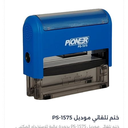
ختم تلقائي موديل PS-1575
ختم تلقائي موديل PS-1575 بجودة عالية للاستخدام المكتبي،