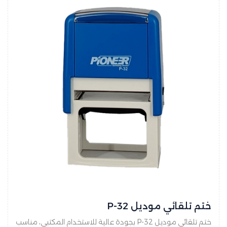
ختم تلقائي موديل P-32
ختم تلقائي موديل P-32 بجودة عالية للاستخدام المكتبي، مناسب