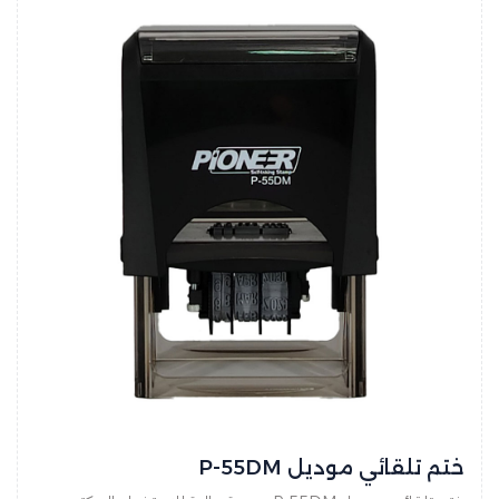
ختم تلقائي موديل P-55DM