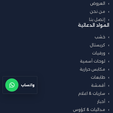
العروض
من نحن
إتصل بنا
المواد الدعائية
خشب
كريستال
ورقيات
لوحات أسمية
مكابس حرارية
طابعات
أقمشة
واتساب
ساريات & اعلام
أحبار
مداليات & كؤوس