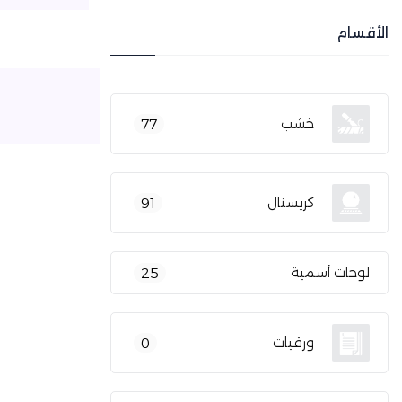
الأقسام
خشب
77
كريستال
91
لوحات أسمية
25
ورقيات
0