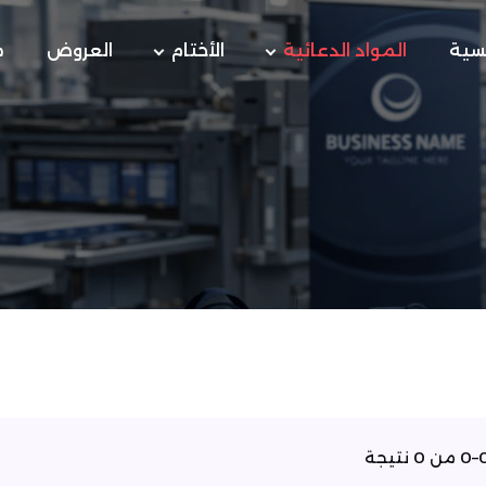
يسية
المواد الدعائية
الأختام
العروض
م