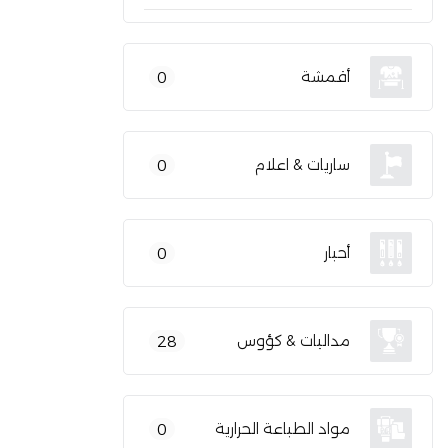
أقمشة
0
ساريات & اعلام
0
أحبار
0
مداليات & كؤوس
28
مواد الطباعة الحرارية
0