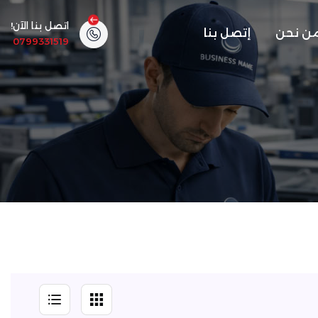
اتصل بنا الآن!
ن نحن
إتصل بنا
0799331519