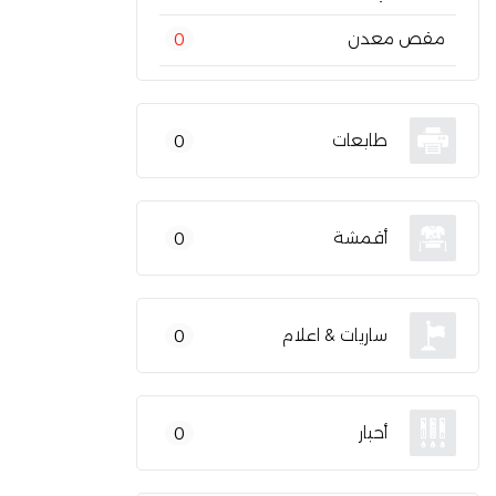
مقص معدن
0
طابعات
0
أقمشة
0
ساريات & اعلام
0
أحبار
0