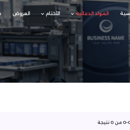
يسية
المواد الدعائية
الأختام
العروض
م