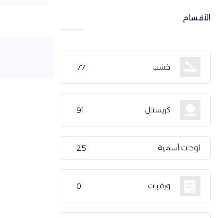
الأقسام
خشب
77
كريستال
91
لوحات أسمية
25
ورقيات
0