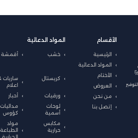
الأقسام
المواد الدعائية
الرئيسية
خشب
أقمشة
المواد الدعائية
ا
الأختام
كريستال
ساريات &
توفير
اعلام
العروض
ورقيات
أحبار
من نحن
لوحات
مداليات 
إتصل بنا
أسمية
كؤوس
مكابس
مواد
حرارية
الطباعة
الحرارية