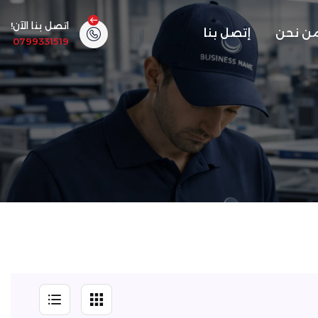
اتصل بنا الآن!
ن نحن
إتصل بنا
0799331519