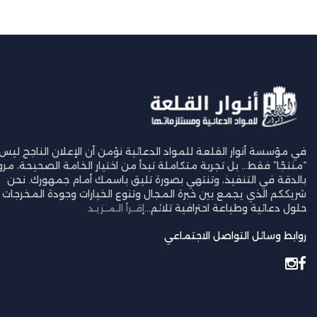
في مؤسسة أنوار القلعة للمواد الدعائية نؤمن أن الإعلان الناجح ليس
“منتجًا” فقط… بل تجربة متكاملة تبدأ من اختيار الخامة الصحيحة، مرورً
بالدقة في التنفيذ، وتنتهي بصورة تليق باسمك أمام جمهورك. نحن
شريككم الذي يجمع بين خبرة المجال وتنوع الخيارات وجودة المخرجات ل
حلول دعائية وطباعة احترافية تلائم...
إقــرأ الـمــزيـد
روابط وسائل التواصل الاجتماعي