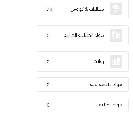
مداليات & كؤوس
28
مواد الطباعة الحرارية
0
رولات
0
مواد طباعة sub
0
مواد دعائية
0