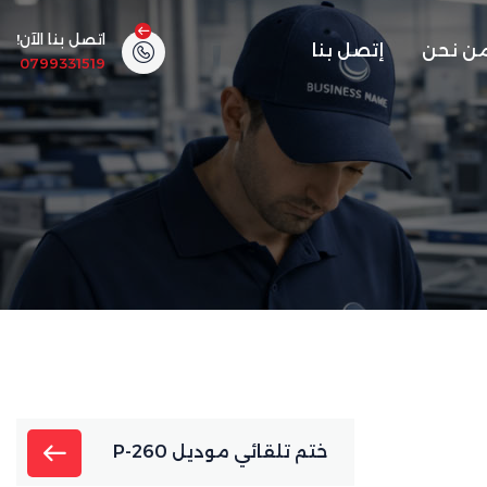
اتصل بنا الآن!
ن نحن
إتصل بنا
0799331519
ختم تلقائي موديل P-260