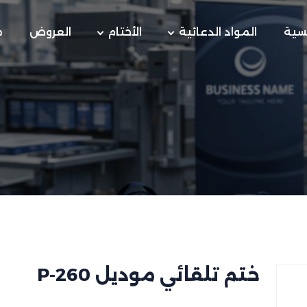
يسية
المواد الدعائية
الأختام
العروض
م
ختم تلقائي موديل P-260