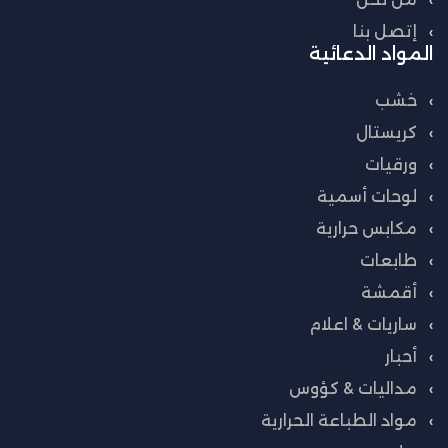
إتصل بنا
المواد الدعائية
خشب
كريستال
ورقيات
لوحات أسمية
مكابس حرارية
طابعات
أقمشة
ساريات & اعلام
أحبار
مداليات & كؤوس
مواد الطباعة الحرارية