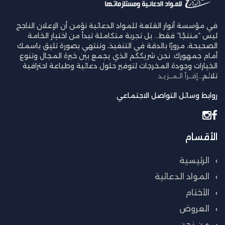
في مؤسسة أنوار القلعة للمواد الدعائية نؤمن أن الإعلان الناجح
ليس “منتجًا” فقط… بل تجربة متكاملة تبدأ من اختيار الخامة
الصحيحة، مرورًا بالدقة في التنفيذ، وتنتهي بصورة تليق باسمك
أمام جمهورك. نحن شريككم الذي يجمع بين خبرة المجال وتنوع
الخيارات وجودة المخرجات لتوفير حلول دعائية وطباعة احترافية
تلائم...
إقــرأ الـمــزيـد
روابط وسائل التواصل الاجتماعي
الأقسام
الرئيسية
المواد الدعائية
الأختام
العروض
من نحن