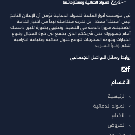
في مؤسسة أنوار القلعة للمواد الدعائية نؤمن أن الإعلان الناجح
ليس “منتجًا” فقط… بل تجربة متكاملة تبدأ من اختيار الخامة
الصحيحة، مرورًا بالدقة في التنفيذ، وتنتهي بصورة تليق باسمك
أمام جمهورك. نحن شريككم الذي يجمع بين خبرة المجال وتنوع
الخيارات وجودة المخرجات لتوفير حلول دعائية وطباعة احترافية
تلائم...
إقــرأ الـمــزيـد
روابط وسائل التواصل الاجتماعي
الأقسام
الرئيسية
المواد الدعائية
الأختام
العروض
من نحن