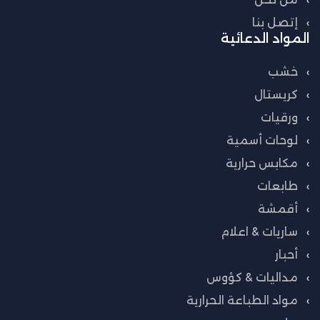
إتصل بنا
المواد الدعائية
خشب
كريستال
ورقيات
لوحات أسمية
مكابس حرارية
طابعات
أقمشة
ساريات & اعلام
أحبار
مداليات & كؤوس
مواد الطباعة الحرارية