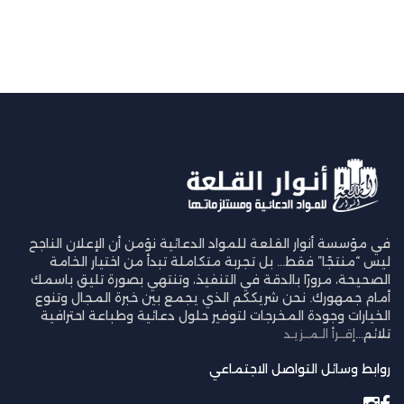
في مؤسسة أنوار القلعة للمواد الدعائية نؤمن أن الإعلان الناجح
ليس “منتجًا” فقط… بل تجربة متكاملة تبدأ من اختيار الخامة
الصحيحة، مرورًا بالدقة في التنفيذ، وتنتهي بصورة تليق باسمك
أمام جمهورك. نحن شريككم الذي يجمع بين خبرة المجال وتنوع
الخيارات وجودة المخرجات لتوفير حلول دعائية وطباعة احترافية
تلائم...
إقــرأ الـمــزيـد
روابط وسائل التواصل الاجتماعي