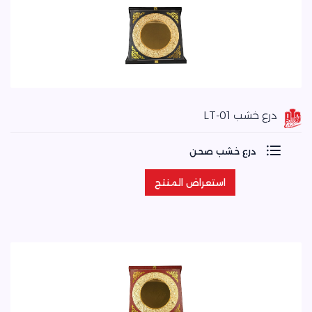
درع خشب LT-01
درع خشب صحن
استعراض المنتج
استعراض المنتج