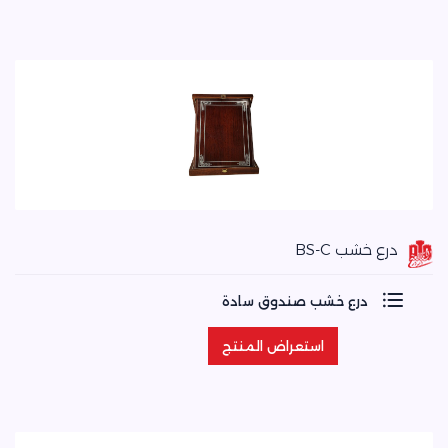
درع خشب BS-C
درع خشب صندوق سادة
استعراض المنتج
استعراض المنتج