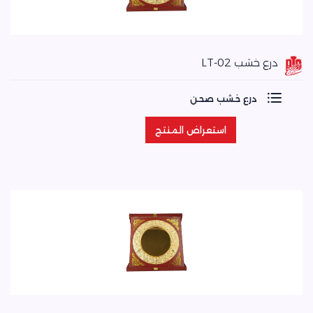
درع خشب LT-02
درع خشب صحن
استعراض المنتج
استعراض المنتج