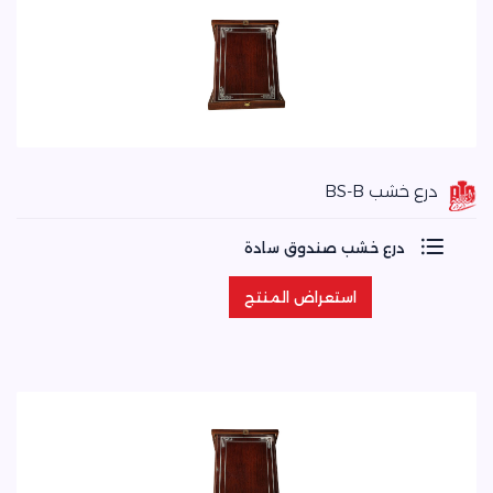
درع خشب BS-B
درع خشب صندوق سادة
استعراض المنتج
استعراض المنتج