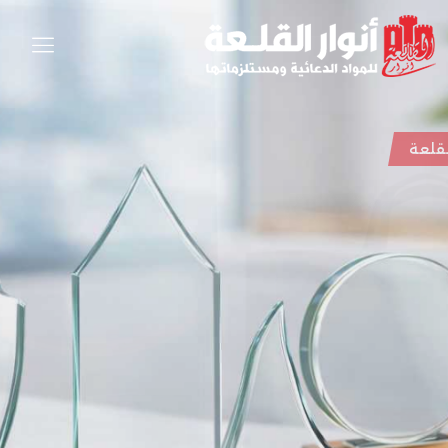
أنوار القلعة
دروعك.. بهيبة وجودة تليق
باسمك
كيلة متكاملة من الدروع التقديرية بأشكال
امات متعددة، مع قواعد أنيقة (خشب/رخام/
دن) وخيارات طباعة ونقش احترافية، مصممة
ناسب التكريمات والفعاليات والشركات.