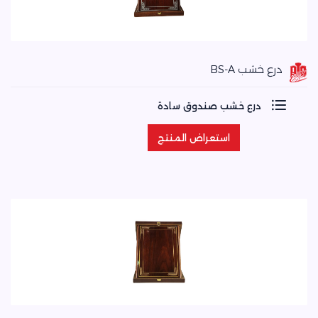
درع خشب BS-A
درع خشب صندوق سادة
استعراض المنتج
استعراض المنتج