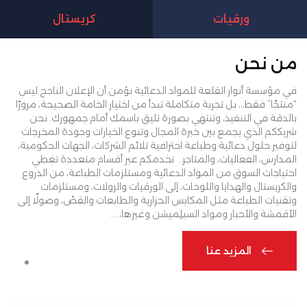
ورقيات
كريستال
من نحن
في مؤسسة أنوار القلعة للمواد الدعائية نؤمن أن الإعلان الناجح ليس
“منتجًا” فقط… بل تجربة متكاملة تبدأ من اختيار الخامة الصحيحة، مرورًا
بالدقة في التنفيذ، وتنتهي بصورة تليق باسمك أمام جمهورك. نحن
شريككم الذي يجمع بين خبرة المجال وتنوع الخيارات وجودة المخرجات
لتوفير حلول دعائية وطباعة احترافية تلائم الشركات، الجهات الحكومية،
المدارس، الفعاليات، والمتاجر.
نخدمكم عبر أقسام متعددة تغطي
احتياجات السوق من المواد الدعائية ومستلزمات الطباعة، من الدروع
والكريستال والهدايا واللوحات، إلى الورقيات والرولات، ومستلزمات
وتقنيات الطباعة مثل المكابس الحرارية والطابعات والقصّ، وصولًا إلى
الأقمشة والأحبار ومواد السبلِميشن وغيرها، ...
المزيد عنا
المزيد عنا