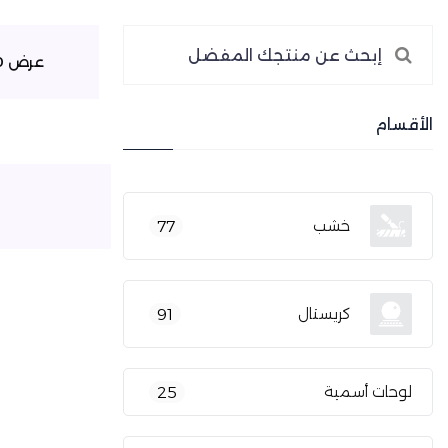
عرض 0–0 من 0 نتيجة
الأقسام
خشب
77
كريستال
91
لوحات أسمية
25