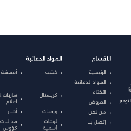
الأقسام
المواد الدعائية
الرئيسية
خشب
أقمشة
المواد الدعائية
ا
الأختام
كريستال
ساريات &
توفير
اعلام
العروض
ورقيات
أحبار
من نحن
لوحات
مداليات 
إتصل بنا
أسمية
كؤوس