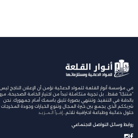
في مؤسسة أنوار القلعة للمواد الدعائية نؤمن أن الإعلان الناجح ليس
“منتجًا” فقط… بل تجربة متكاملة تبدأ من اختيار الخامة الصحيحة، مرورً
بالدقة في التنفيذ، وتنتهي بصورة تليق باسمك أمام جمهورك. نحن
شريككم الذي يجمع بين خبرة المجال وتنوع الخيارات وجودة المخرجات ل
حلول دعائية وطباعة احترافية تلائم...
إقــرأ الـمــزيـد
روابط وسائل التواصل الاجتماعي