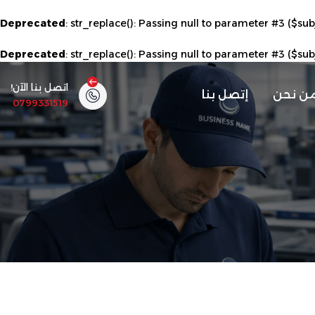
Deprecated
: str_replace(): Passing null to parameter #3 ($sub
Deprecated
: str_replace(): Passing null to parameter #3 ($sub
اتصل بنا الآن!
ن نحن
إتصل بنا
0799331519