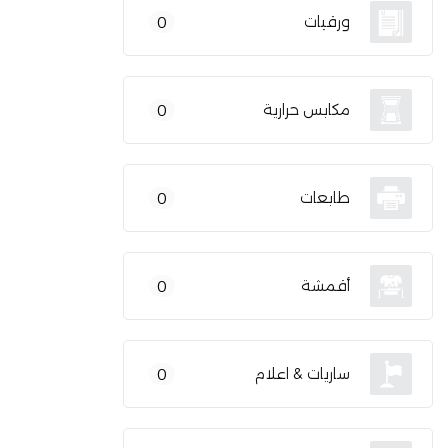
ورقيات
0
مكابس حرارية
0
طابعات
0
أقمشة
0
ساريات & اعلام
0