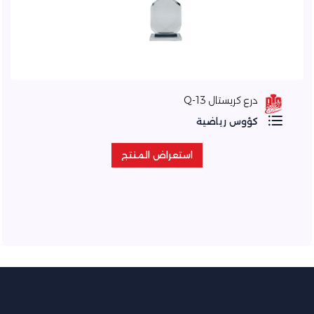
درع كريستال Q-13
كؤوس رياضية
استعراض المنتج
استعراض المنتج