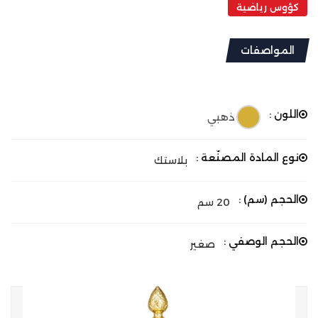
كؤوس رياضية
المواصفات
اللون :
ذهبي
نوع المادة المصنّعة :
بلاستك
الحجم (سم) :
20 سم
الحجم الوصفي :
صغير