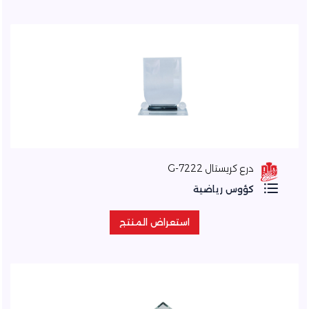
درع كريستال 7222-G
كؤوس رياضية
استعراض المنتج
استعراض المنتج