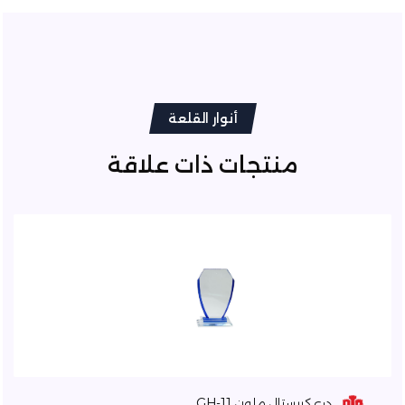
أنوار القلعة
منتجات ذات علاقة
درع كريستال ملون GH-11