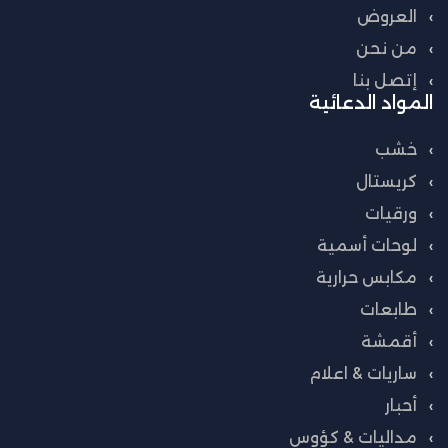
العروض
من نحن
إتصل بنا
المواد الدعائية
خشب
كريستال
ورقيات
لوحات أسمية
مكابس حرارية
طابعات
أقمشة
ساريات & اعلام
أحبار
مداليات & كؤوس