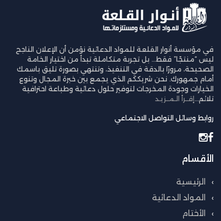
في مؤسسة أنوار القلعة للمواد الدعائية نؤمن أن الإعلان الناجح
ليس “منتجًا” فقط… بل تجربة متكاملة تبدأ من اختيار الخامة
الصحيحة، مرورًا بالدقة في التنفيذ، وتنتهي بصورة تليق باسمك
أمام جمهورك. نحن شريككم الذي يجمع بين خبرة المجال وتنوع
الخيارات وجودة المخرجات لتوفير حلول دعائية وطباعة احترافية
تلائم...
إقــرأ الـمــزيـد
روابط وسائل التواصل الاجتماعي
الأقسام
الرئيسية
المواد الدعائية
الأختام