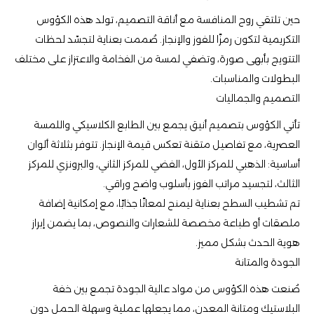
حين تلتقي روح المنافسة مع أناقة التصميم، تولد هذه الكؤوس
التكريمية لتكون رمزًا للفوز والإنجاز. صُممت بعناية لتجسّد لحظات
التتويج بأبهى صورة، وتضفي لمسة من الفخامة والاعتزاز على مختلف
البطولات والمناسبات.
التصميم والجماليات
تأتي الكؤوس بتصميم أنيق يجمع بين الطابع الكلاسيكي واللمسة
العصرية، مع تفاصيل متقنة تعكس قيمة الإنجاز. تتوفر بثلاثة ألوان
أساسية: الذهبي للمركز الأول، الفضي للمركز الثاني، والبرونزي للمركز
الثالث، لتجسيد مراتب الفوز بأسلوب واضح وراقي.
تم تشطيب السطح بعناية ليمنح لمعانًا جذابًا، مع إمكانية إضافة
ملصقات أو طباعة مخصصة للشعارات والنصوص، بما يضمن إبراز
هوية الحدث بشكل مميز.
الجودة والمتانة
صُنعت هذه الكؤوس من مواد عالية الجودة تجمع بين خفة
البلاستيك ومتانة المعدن، مما يجعلها عملية وسهلة الحمل دون