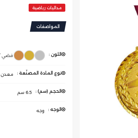
مداليات رياضية
المواصفات
اللون :
فضي /ذ
نوع المادة المصنّعة :
معدن
الحجم (سم) :
6.5 سم
الوجه :
وجه