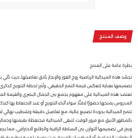
وصف المنتج
نظرة عامة على المنتج
تجسّد هذه الميدالية الرياضية روح الفوز والإنجاز بأدق تفاصيلها، حيث تأتي ب
تصميمها بعناية لتعكس قيمة التميز الحقيقي، وتُبرز لحظة التتويج كذكرى ا
تعتمد هذه الميدالية على مفهوم يجمع بين الجمال البصري والقيمة الم
المدروس يمنحها حضورًا لافتًا، سواء أثناء التتويج أو عند الاحتفاظ بها كتذ
تتميز الميدالية بجودة تصنيع عالية، مع تفاصيل دقيقة وتشطيب نهائي لامع
بالمظهر الأنيق مع مرور الوقت، لتبقى الميدالية محتفظة بقيمتها وجمال
ويبرز في تصميمها التوازن بين البساطة الراقية والطابع الاحترافي، مما 
البطولات الجماعية، أو المنافسات الفردية، حيث تضيف لمسة تنظيمية ر