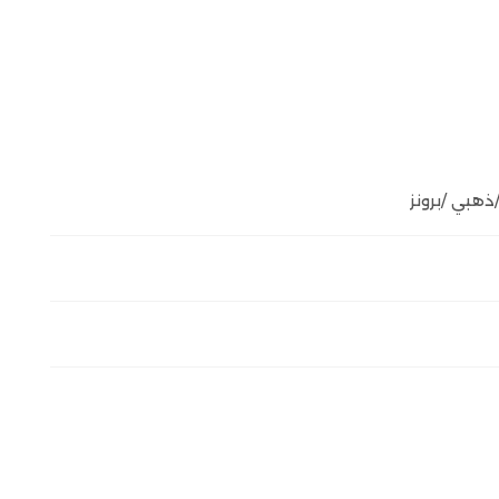
هبي /برونز