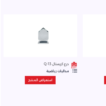
درع كريستال Q-13
مداليات رياضية
استعراض المنتج
استعراض المنتج