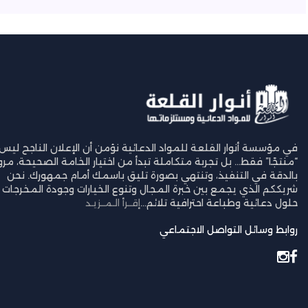
في مؤسسة أنوار القلعة للمواد الدعائية نؤمن أن الإعلان الناجح ليس
“منتجًا” فقط… بل تجربة متكاملة تبدأ من اختيار الخامة الصحيحة، مرورً
بالدقة في التنفيذ، وتنتهي بصورة تليق باسمك أمام جمهورك. نحن
شريككم الذي يجمع بين خبرة المجال وتنوع الخيارات وجودة المخرجات ل
حلول دعائية وطباعة احترافية تلائم...
إقــرأ الـمــزيـد
روابط وسائل التواصل الاجتماعي