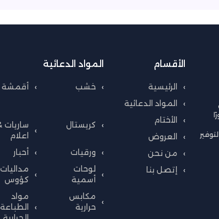
الأقسام
المواد الدعائية
الرئيسية
خشب
أقمشة
المواد الدعائية
ا
الأختام
كريستال
ساريات &
توفير
اعلام
العروض
ورقيات
أحبار
من نحن
لوحات
مداليات 
إتصل بنا
أسمية
كؤوس
مكابس
مواد
حرارية
الطباعة
الحرارية