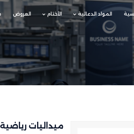
يسية
المواد الدعائية
الأختام
العروض
م
ميداليات رياضية 