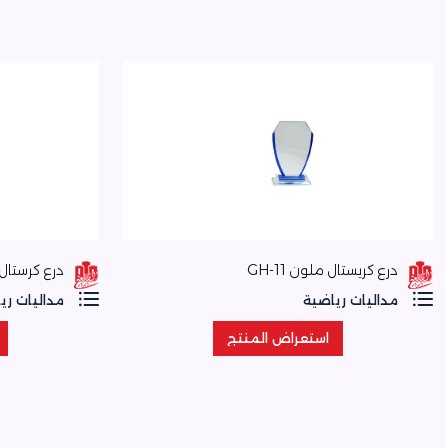
درع كريستال ملون GH-11
درع كرستال -1
مداليات رياضية
مداليات ري
استعراض المنتج
استعراض المنتج