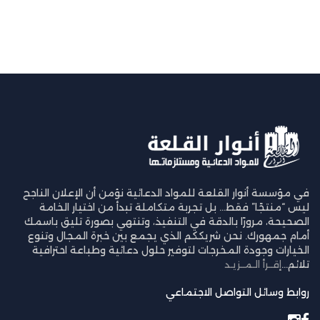
في مؤسسة أنوار القلعة للمواد الدعائية نؤمن أن الإعلان الناجح
ليس “منتجًا” فقط… بل تجربة متكاملة تبدأ من اختيار الخامة
الصحيحة، مرورًا بالدقة في التنفيذ، وتنتهي بصورة تليق باسمك
أمام جمهورك. نحن شريككم الذي يجمع بين خبرة المجال وتنوع
الخيارات وجودة المخرجات لتوفير حلول دعائية وطباعة احترافية
تلائم...
إقــرأ الـمــزيـد
روابط وسائل التواصل الاجتماعي