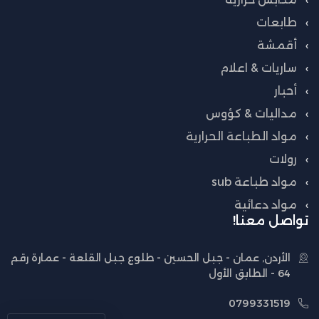
طابعات
أقمشة
ساريات & اعلام
أحبار
مداليات & كؤوس
مواد الطباعة الحرارية
رولات
مواد طباعة sub
مواد دعائية
تواصل معنا!
الأردن, عمان - جبل الحسين - طلوع جبل القلعة - عمارة رقم
64 - الطابق الأول
0799331519