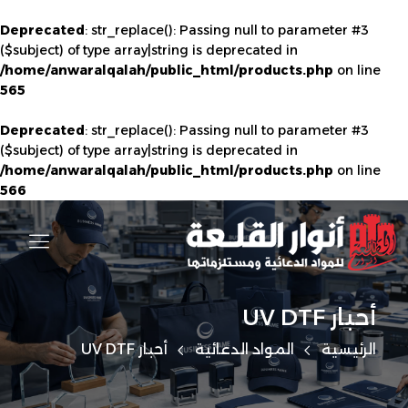
Deprecated
: str_replace(): Passing null to parameter #3
($subject) of type array|string is deprecated in
/home/anwaralqalah/public_html/products.php
on line
565
Deprecated
: str_replace(): Passing null to parameter #3
($subject) of type array|string is deprecated in
/home/anwaralqalah/public_html/products.php
on line
566
أحبار UV DTF
الرئيسية
المواد الدعائية
أحبار UV DTF