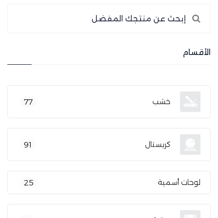
الأقسام
خشب
77
كريستال
91
لوحات أسمية
25