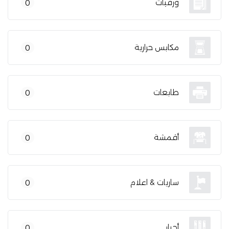
ورقيات
0
مكابس حرارية
0
طابعات
0
أقمشة
0
ساريات & اعلام
0
أحبار
0