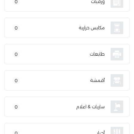
ورقيات
0
مكابس حرارية
0
طابعات
0
أقمشة
0
ساريات & اعلام
0
أحبار
0