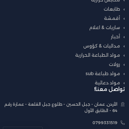
طابعات
أقمشة
ساريات & اعلام
أحبار
مداليات & كؤوس
مواد الطباعة الحرارية
رولات
مواد طباعة sub
مواد دعائية
تواصل معنا!
الأردن, عمان - جبل الحسين - طلوع جبل القلعة - عمارة رقم
64 - الطابق الأول
0799331519