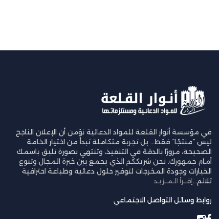
في مؤسسة أنوار القلعة للمواد الدعائية نؤمن أن الإعلان الناجح
ليس “منتجًا” فقط… بل تجربة متكاملة تبدأ من اختيار الخامة
الصحيحة، مرورًا بالدقة في التنفيذ، وتنتهي بصورة تليق باسمك
أمام جمهورك. نحن شريككم الذي يجمع بين خبرة المجال وتنوع
الخيارات وجودة المخرجات لتوفير حلول دعائية وطباعة احترافية
تلائم...
إقــرأ الـمــزيـد
روابط وسائل التواصل الاجتماعي