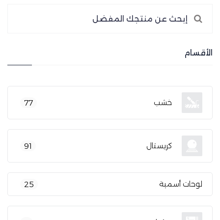
الأقسام
خشب
77
كريستال
91
لوحات أسمية
25