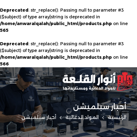
Deprecated
: str_replace(): Passing null to parameter #3
($subject) of type array|string is deprecated in
/home/anwaralqalah/public_html/products.php
on line
565
Deprecated
: str_replace(): Passing null to parameter #3
($subject) of type array|string is deprecated in
/home/anwaralqalah/public_html/products.php
on line
566
أحبار سبلميشن
الرئيسية
المواد الدعائية
أحبار سبلميشن