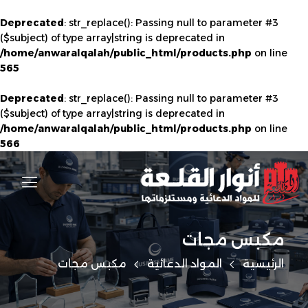
Deprecated
: str_replace(): Passing null to parameter #3
($subject) of type array|string is deprecated in
/home/anwaralqalah/public_html/products.php
on line
565
Deprecated
: str_replace(): Passing null to parameter #3
($subject) of type array|string is deprecated in
/home/anwaralqalah/public_html/products.php
on line
566
مكبس مجات
الرئيسية
المواد الدعائية
مكبس مجات