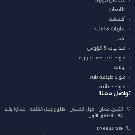
طابعات
أقمشة
ساريات & اعلام
أحبار
مداليات & كؤوس
مواد الطباعة الحرارية
رولات
مواد طباعة sub
مواد دعائية
تواصل معنا!
الأردن, عمان - جبل الحسين - طلوع جبل القلعة - عمارة رقم
64 - الطابق الأول
0799331519