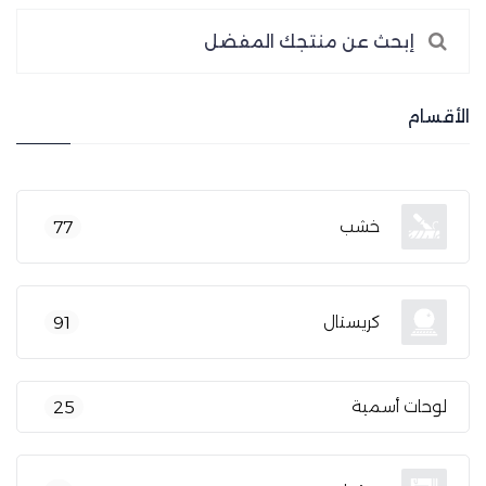
الأقسام
خشب
77
كريستال
91
لوحات أسمية
25