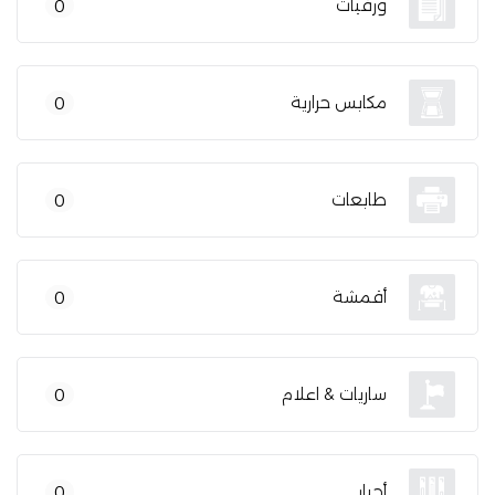
ورقيات
0
مكابس حرارية
0
طابعات
0
أقمشة
0
ساريات & اعلام
0
أحبار
0