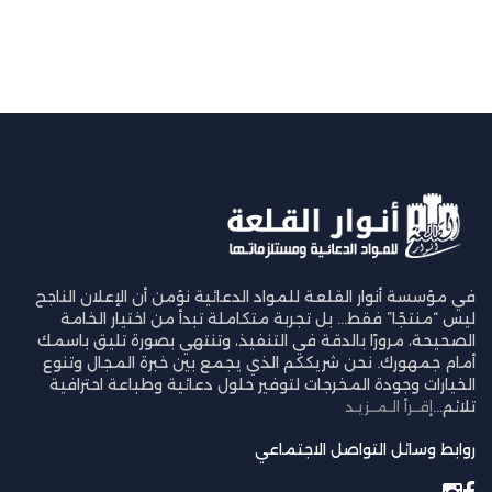
في مؤسسة أنوار القلعة للمواد الدعائية نؤمن أن الإعلان الناجح
ليس “منتجًا” فقط… بل تجربة متكاملة تبدأ من اختيار الخامة
الصحيحة، مرورًا بالدقة في التنفيذ، وتنتهي بصورة تليق باسمك
أمام جمهورك. نحن شريككم الذي يجمع بين خبرة المجال وتنوع
الخيارات وجودة المخرجات لتوفير حلول دعائية وطباعة احترافية
تلائم...
إقــرأ الـمــزيـد
روابط وسائل التواصل الاجتماعي