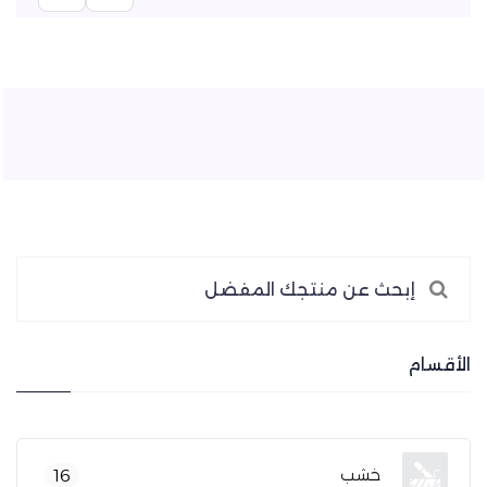
الأقسام
خشب
16