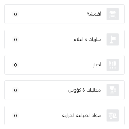
أقمشة
0
ساريات & اعلام
0
أحبار
0
مداليات & كؤوس
0
مواد الطباعة الحرارية
0