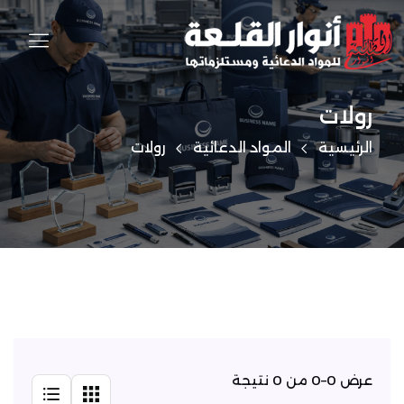
رولات
الرئيسية
المواد الدعائية
رولات
عرض 0–0 من 0 نتيجة