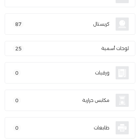
كريستال
87
لوحات أسمية
25
ورقيات
0
مكابس حرارية
0
طابعات
0