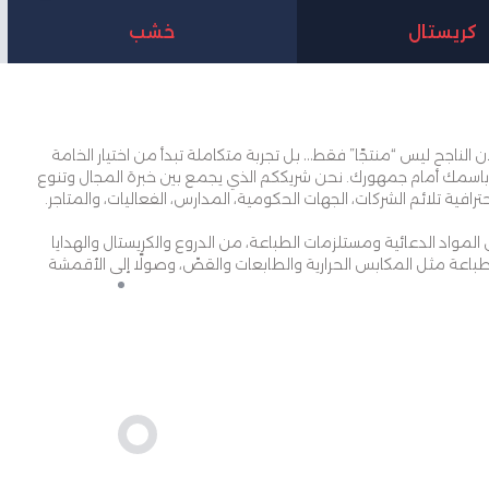
كريستال
خشب
 الناجح ليس “منتجًا” فقط… بل تجربة متكاملة تبدأ من اختيار الخامة
يق باسمك أمام جمهورك. نحن شريككم الذي يجمع بين خبرة المجال وتنوع
افية تلائم الشركات، الجهات الحكومية، المدارس، الفعاليات، والمتاجر.
واد الدعائية ومستلزمات الطباعة، من الدروع والكريستال والهدايا
لطباعة مثل المكابس الحرارية والطابعات والقصّ، وصولًا إلى الأقمشة