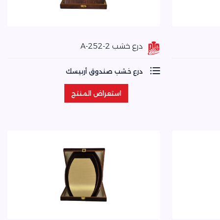
درع خشب A-252-2
درع خشب صندوق أربيسك
استعراض المنتج
استعراض المنتج