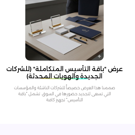
عرض "باقة التأسيس المتكاملة" (للشركات
الجديدة والهويات المحدثة)
صممنا هذا العرض خصيصاً للشركات الناشئة والمؤسسات
التي تسعى لتجديد حضورها في السوق. تشمل "باقة
التأسيس" تجهيز كافة