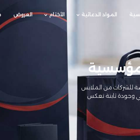
يسية
المواد الدعائية
الأختام
العروض
م
 مؤسسية
ة للشركات من الملابس
افي وجودة ثابتة تعكس