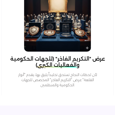
عرض "التكريم الفاخر" (للجهات الحكومية
والفعاليات الكبرى)
لأن لحظات النجاح تستحق تخليداً يليق بها، يقدم "أنوار
القلعة" عرض "التكريم الفاخر" المخصص للجهات
الحكومية والمنظمين.