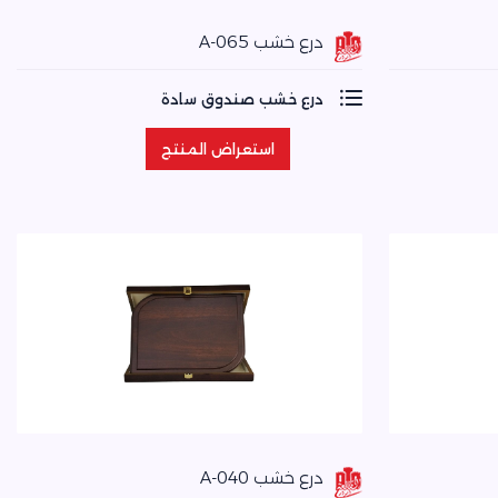
درع خشب A-065
درع خشب صندوق سادة
استعراض المنتج
استعراض المنتج
درع خشب A-040