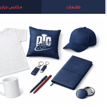
طابعات
مكابس حراري