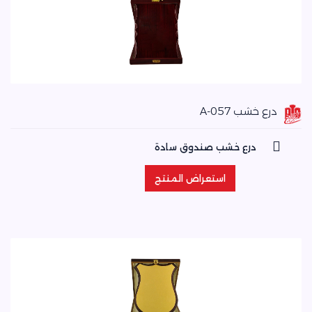
درع خشب A-057
درع خشب صندوق سادة
استعراض المنتج
استعراض المنتج