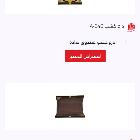
درع خشب A-046
درع خشب صندوق سادة
استعراض المنتج
استعراض المنتج