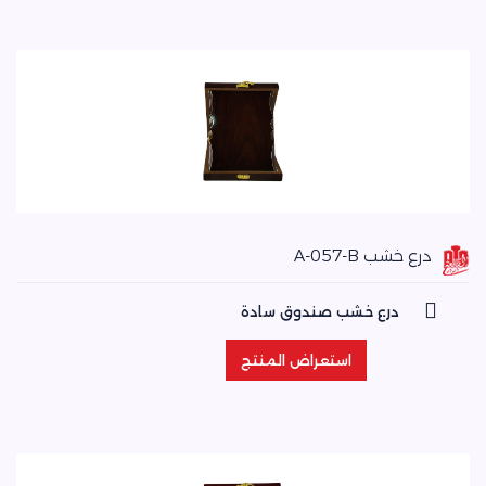
درع خشب A-057-B
درع خشب صندوق سادة
استعراض المنتج
استعراض المنتج