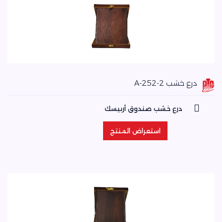
درع خشب A-252-2
درع خشب صندوق أربيسك
استعراض المنتج
استعراض المنتج