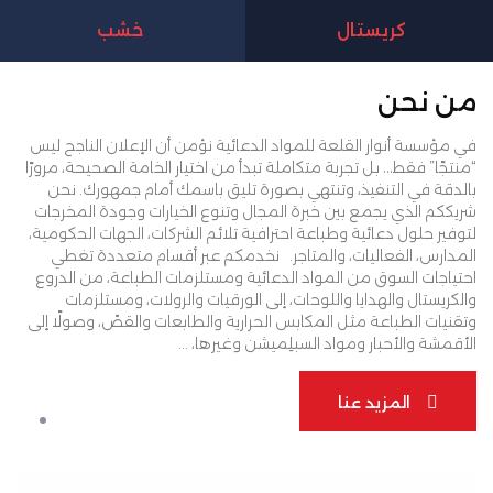
كريستال
خشب
من نحن
في مؤسسة أنوار القلعة للمواد الدعائية نؤمن أن الإعلان الناجح ليس
“منتجًا” فقط… بل تجربة متكاملة تبدأ من اختيار الخامة الصحيحة، مرورًا
بالدقة في التنفيذ، وتنتهي بصورة تليق باسمك أمام جمهورك. نحن
شريككم الذي يجمع بين خبرة المجال وتنوع الخيارات وجودة المخرجات
لتوفير حلول دعائية وطباعة احترافية تلائم الشركات، الجهات الحكومية،
المدارس، الفعاليات، والمتاجر.
نخدمكم عبر أقسام متعددة تغطي
احتياجات السوق من المواد الدعائية ومستلزمات الطباعة، من الدروع
والكريستال والهدايا واللوحات، إلى الورقيات والرولات، ومستلزمات
وتقنيات الطباعة مثل المكابس الحرارية والطابعات والقصّ، وصولًا إلى
الأقمشة والأحبار ومواد السبلِميشن وغيرها، ...
المزيد عنا
المزيد عنا