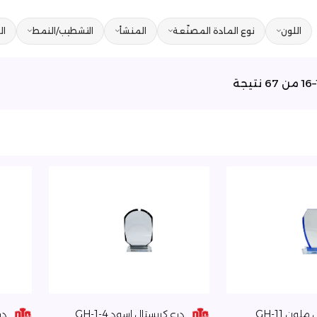
اللون
نوع المادة المصنّعة
المنشأ
التشطيب/النمط
ال
لون GH-11
درع كريستال اسود GH-1-4
درع