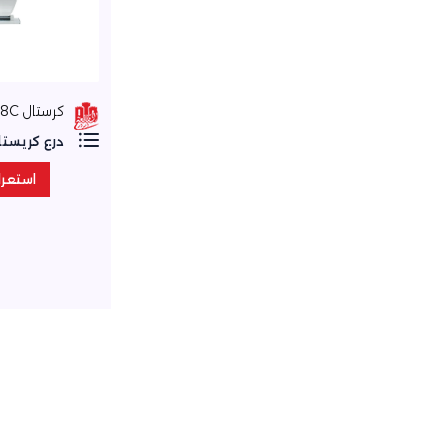
كرستال H-8C
درع كريستا
استعر
استعر