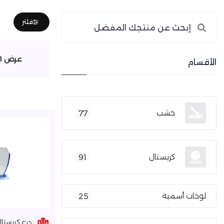
فلتر
عرض 1–16 من 67 نتيجة
الأقسام
خشب
77
كريستال
91
لوحات أسمية
25
درع كريستال م