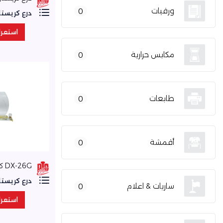
ورقيات
0
درع كريستا
استعر
استعر
مكابس حرارية
0
طابعات
0
أقمشة
0
DX-26G كرستال
درع كريستا
ساريات & اعلام
0
استعر
استعر