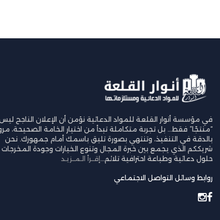
في مؤسسة أنوار القلعة للمواد الدعائية نؤمن أن الإعلان الناجح ليس
“منتجًا” فقط… بل تجربة متكاملة تبدأ من اختيار الخامة الصحيحة، مرورً
بالدقة في التنفيذ، وتنتهي بصورة تليق باسمك أمام جمهورك. نحن
شريككم الذي يجمع بين خبرة المجال وتنوع الخيارات وجودة المخرجات ل
حلول دعائية وطباعة احترافية تلائم...
إقــرأ الـمــزيـد
روابط وسائل التواصل الاجتماعي