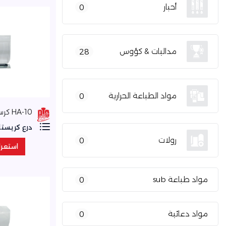
أحبار
0
مداليات & كؤوس
28
مواد الطباعة الحرارية
0
HA-10 كرستال
درع كريستا
رولات
0
استعر
استعر
مواد طباعة sub
0
مواد دعائية
0