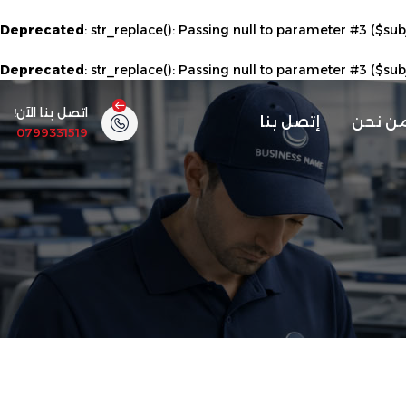
Deprecated
: str_replace(): Passing null to parameter #3 ($sub
Deprecated
: str_replace(): Passing null to parameter #3 ($sub
اتصل بنا الآن!
ن نحن
إتصل بنا
0799331519