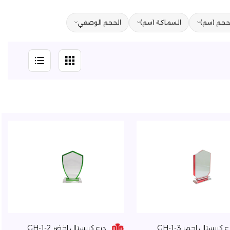
حجم (سم)
السماكة (سم)
الحجم الوصفي
 كريستال احمر GH-1-3
درع كريستال اخضر GH-1-2