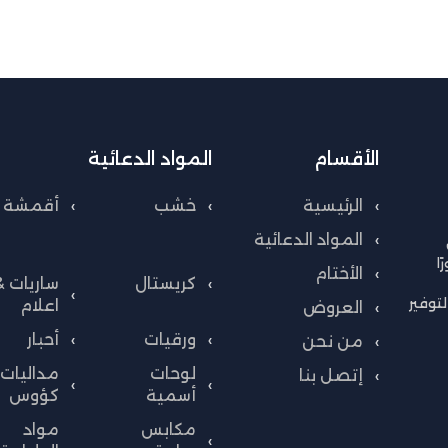
الأقسام
المواد الدعائية
الرئيسية
خشب
أقمشة
المواد الدعائية
ا
الأختام
كريستال
ساريات &
توفير
اعلام
العروض
ورقيات
أحبار
من نحن
لوحات
مداليات 
إتصل بنا
أسمية
كؤوس
مكابس
مواد