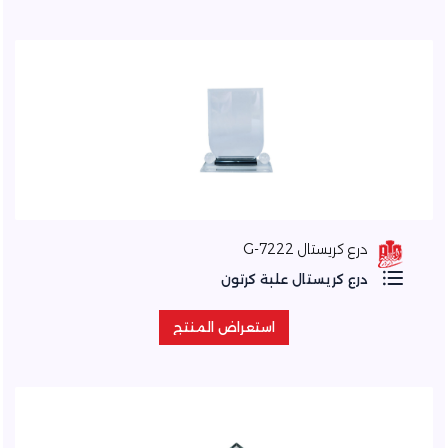
درع كريستال 7222-G
درع كريستال علبة كرتون
استعراض المنتج
استعراض المنتج