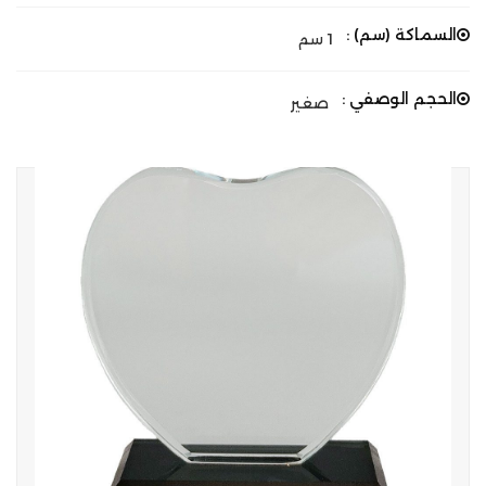
السماكة (سم) :
1 سم
الحجم الوصفي :
صغير