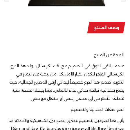
وصف المنتج
للمحة عن المنتج
​عندما يلتقي الذوق في التصميم مع نقاء الكريستال، يولد هذا الدرع
الكريستالي الفاخر ليكون الخيار الأول لكل من يبحث عن التميز في
التكريم. صُمم هذا الدرع خصيصاً ليحاكي أرقى المعايير الجمالية، حيث
يتميز بشفافية فائقة تحاكي نقاء الألماس، مما يجعله قطعة فنية
تخطف الأنظار في أي محفل رسمي أو احتفال مؤسسي.
​المواصفات الجمالية والتصميم
​يأتي هذا الموديل بتصميم عصري يدمج بين الكلاسيكية والحداثة. ما
يميزه حقاً هو الزوايا المصممة بدقة هندسية متناهية (Diamond