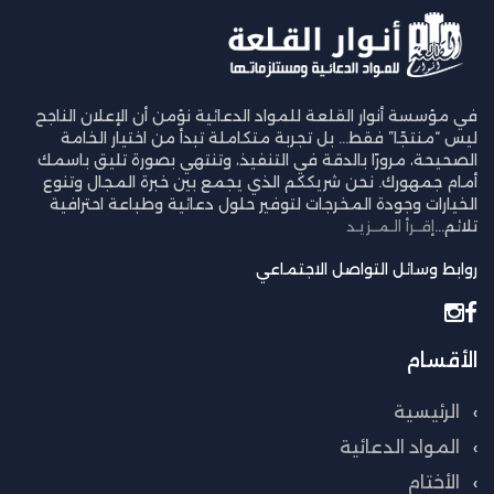
في مؤسسة أنوار القلعة للمواد الدعائية نؤمن أن الإعلان الناجح
ليس “منتجًا” فقط… بل تجربة متكاملة تبدأ من اختيار الخامة
الصحيحة، مرورًا بالدقة في التنفيذ، وتنتهي بصورة تليق باسمك
أمام جمهورك. نحن شريككم الذي يجمع بين خبرة المجال وتنوع
الخيارات وجودة المخرجات لتوفير حلول دعائية وطباعة احترافية
تلائم...
إقــرأ الـمــزيـد
روابط وسائل التواصل الاجتماعي
الأقسام
الرئيسية
المواد الدعائية
الأختام