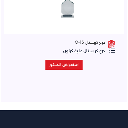
درع كريستال Q-13
درع كريستال علبة كرتون
استعراض المنتج
استعراض المنتج