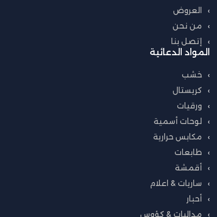
العروض
من نحن
إتصل بنا
المواد الدعائية
خشب
كريستال
ورقيات
لوحات أسمية
مكابس حرارية
طابعات
أقمشة
ساريات & اعلام
أحبار
مداليات & كؤوس