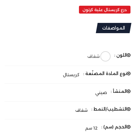
درع كريستال علبة كرتون
المواصفات
اللون :
شفاف
نوع المادة المصنّعة :
كريستال
المنشأ :
صيني
التشطيب/النمط :
شفاف
الحجم (سم) :
12 سم