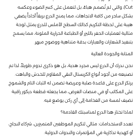
Cut)، والتي لم تُصمم هباءً، بل لتعمل على كسر الضوء وعكسه
بشكل ساحر من كافة الاتجاهات، مما يمنح الدرع بريقاً أخاذاً يضفي
هيبة على لحظة التكريم.كذالك السطح الأملس للدرع يمثل لوحة
مثالية لعمليات الحفر بالليزر أو الطباعة الحرارية الملونة، مما يسمح
بتنفيذ الشعارات والعبارات بدقة متناهية ووضوح مبهر.
​المتانة والجودة العالية
​نحن ندرك أن الدرع ليس مجرد هدية، بل هو ذكرى تدوم طويلاً، لذا تم
تصنيعه من أجود أنواع الكريستال النقي المقاوم للخدش والباهت.
يرتكز الدرع على قاعدة صلبة وعريضة تضمن له الثبات التام والشموخ
على المكاتب أو في منصات العرض، مما يجعله قطعة ديكور راقية
تضيف لمسة من الفخامة إلى أي ركن يوضع فيه.
​لماذا تختار هذا الدرع لمناسبتك القادمة؟
​تعدد الاستخدامات: مثالي لتكريم الموظفين المتميزين، شركاء النجاح،
أو كهدية تذكارية في المؤتمرات والندوات الدولية.