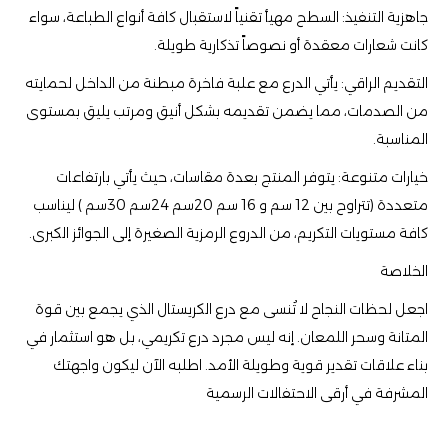
​جاهزية التنفيذ: السطح مهيأ تقنياً لاستقبال كافة أنواع الطباعة، سواء
كانت شعارات معقدة أو نصوصاً تذكارية طويلة.
​التقديم الراقي: يأتي الدرع مع علبة فاخرة مبطنة من الداخل لحمايته
من الصدمات، مما يضمن تقديمه بشكل أنيق ومرتب يليق بمستوى
المناسبة.
​خيارات متنوعة: يتوفر المنتج بعدة مقاسات، حيث يأتي بارتفاعات
متعددة (تتراوح بين 12 سم و 16 سم 20سم 24سم 30سم ) ليناسب
كافة مستويات التكريم، من الدروع الرمزية الصغيرة إلى الجوائز الكبرى.
​الخلاصة
​اجعل لحظات النجاح لا تُنسى مع درع الكريستال الذي يجمع بين قوة
المتانة وسحر اللمعان. إنه ليس مجرد درع تكريمي، بل هو استثمار في
بناء علاقات تقدير قوية وطويلة الأمد. اطلبه الآن ليكون واجهتك
المشرفة في أرقى الاحتفالات الرسمية