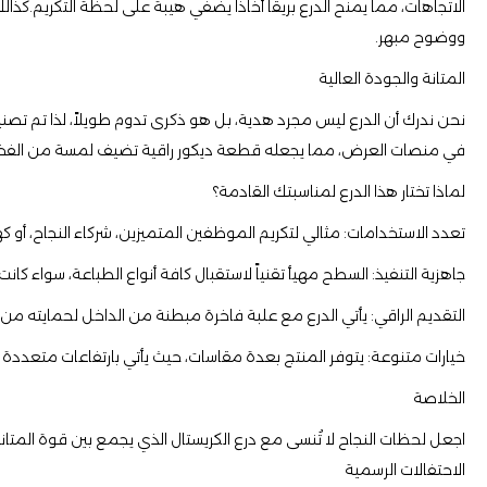
الاتجاهات، مما يمنح الدرع بريقاً أخاذاً يضفي هيبة على لحظة التكريم.كذال
ووضوح مبهر.
​المتانة والجودة العالية
​نحن ندرك أن الدرع ليس مجرد هدية، بل هو ذكرى تدوم طويلاً، لذا تم تصن
في منصات العرض، مما يجعله قطعة ديكور راقية تضيف لمسة من الفخا
​لماذا تختار هذا الدرع لمناسبتك القادمة؟
​تعدد الاستخدامات: مثالي لتكريم الموظفين المتميزين، شركاء النجاح، أو ك
​جاهزية التنفيذ: السطح مهيأ تقنياً لاستقبال كافة أنواع الطباعة، سواء كا
​التقديم الراقي: يأتي الدرع مع علبة فاخرة مبطنة من الداخل لحمايته
​خيارات متنوعة: يتوفر المنتج بعدة مقاسات، حيث يأتي بارتفاعات متعددة (تتراوح بين 12 سم و 16 سم 20سم 24سم 30سم ) ليناسب كافة مستويات التكريم، من الدروع الرمزية الص
​الخلاصة
​اجعل لحظات النجاح لا تُنسى مع درع الكريستال الذي يجمع بين قوة المتا
الاحتفالات الرسمية