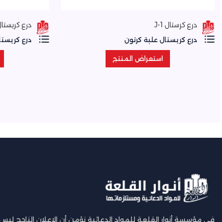
درع كرستال J-1
درع كريستال 7222
درع كريستال علبة كرتون
درع كريستا
استعراض المنتج
استعراض المنتج
في مؤسسة أنوار القلعة للمواد الدعائية نؤمن أن الإعلان الناجح ليس