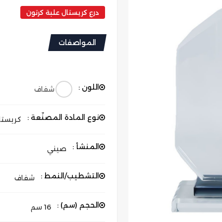
درع كريستال علبة كرتون
المواصفات
اللون :
شفاف
نوع المادة المصنّعة :
كريستا
المنشأ :
صيني
التشطيب/النمط :
شفاف
الحجم (سم) :
16 سم