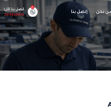
اتصل بنا الآن!
ن نحن
إتصل بنا
0799331519