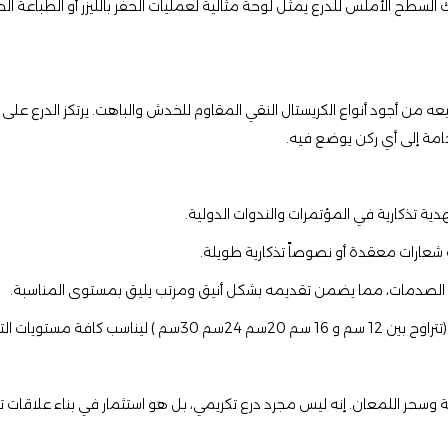
ك السطح الأملس للدرع يمثل لوحة مثالية لعمليات الحفر بالليزر أو الطباعة ال
يعه من أجود أنواع الكريستال النقي المقاوم للخدش والباهت. يرتكز الدرع عل
مة إلى أي ركن يوضع فيه.
هدية تذكارية في المؤتمرات والندوات الدولية.
نت شعارات معقدة أو نصوصاً تذكارية طويلة.
 من الصدمات، مما يضمن تقديمه بشكل أنيق ومرتب يليق بمستوى المناسبة.
غيرة إلى الجوائز الكبرى.
نة وسحر اللمعان. إنه ليس مجرد درع تكريمي، بل هو استثمار في بناء علاقات 