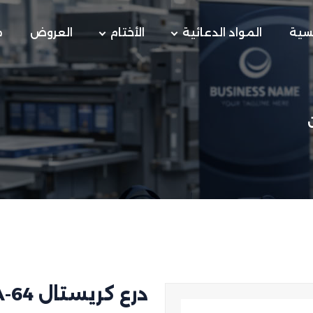
يسية
المواد الدعائية
الأختام
العروض
م
درع كريستال A-64