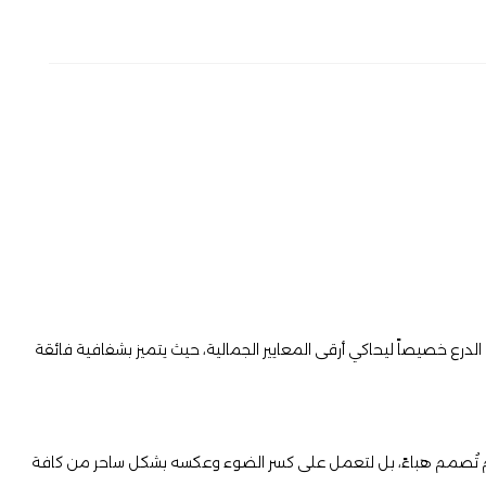
الدرع خصيصاً ليحاكي أرقى المعايير الجمالية، حيث يتميز بشفافية فائقة
 عصري يدمج بين الكلاسيكية والحداثة. ما يميزه حقاً هو الزوايا المصممة بدقة هندسية متناهية (Diamond Cut)، والتي لم تُصمم هباءً، بل لتعمل على كسر الضوء وعكسه بشكل ساحر من كافة