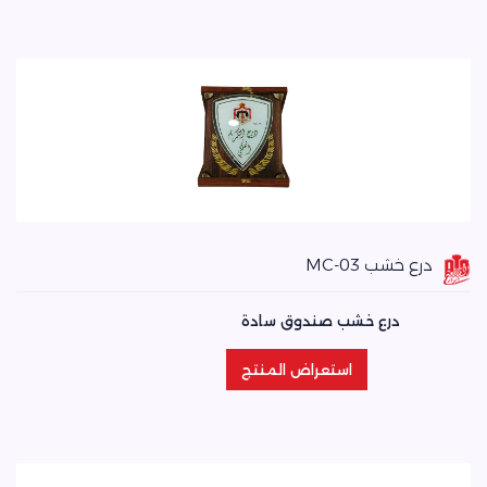
درع خشب MC-03
درع خشب صندوق سادة
استعراض المنتج
استعراض المنتج