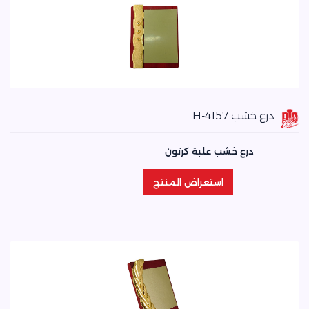
درع خشب H-4157
درع خشب علبة كرتون
استعراض المنتج
استعراض المنتج