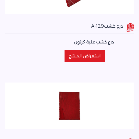
درع خشبA-129
درع خشب علبة كرتون
استعراض المنتج
استعراض المنتج