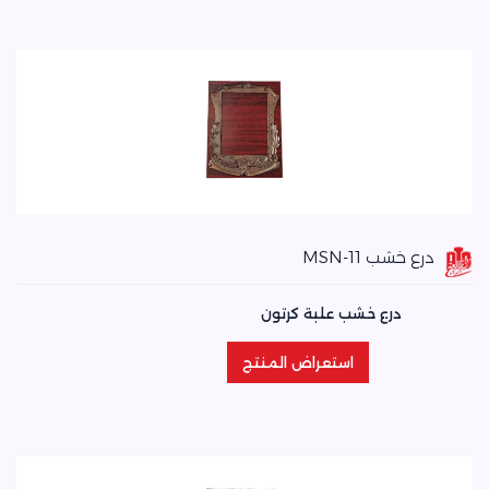
درع خشب MSN-11
درع خشب علبة كرتون
استعراض المنتج
استعراض المنتج