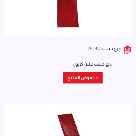
درع خشب A-130
درع خشب علبة كرتون
استعراض المنتج
استعراض المنتج