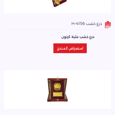
درع خشب H-4156
درع خشب علبة كرتون
استعراض المنتج
استعراض المنتج