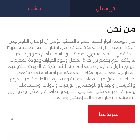
كريستال
خشب
من نحن
في مؤسسة أنوار القلعة للمواد الدعائية نؤمن أن الإعلان الناجح ليس
“منتجًا” فقط… بل تجربة متكاملة تبدأ من اختيار الخامة الصحيحة، مرورًا
بالدقة في التنفيذ، وتنتهي بصورة تليق باسمك أمام جمهورك. نحن
شريككم الذي يجمع بين خبرة المجال وتنوع الخيارات وجودة المخرجات
لتوفير حلول دعائية وطباعة احترافية تلائم الشركات، الجهات الحكومية،
المدارس، الفعاليات، والمتاجر.
نخدمكم عبر أقسام متعددة تغطي
احتياجات السوق من المواد الدعائية ومستلزمات الطباعة، من الدروع
والكريستال والهدايا واللوحات، إلى الورقيات والرولات، ومستلزمات
وتقنيات الطباعة مثل المكابس الحرارية والطابعات والقصّ، وصولًا إلى
الأقمشة والأحبار ومواد السبلِميشن وغيرها، ...
المزيد عنا
المزيد عنا