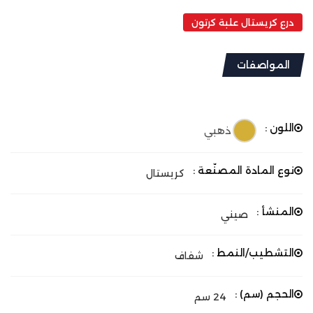
درع كريستال علبة كرتون
المواصفات
اللون :
ذهبي
نوع المادة المصنّعة :
كريستال
المنشأ :
صيني
التشطيب/النمط :
شفاف
الحجم (سم) :
24 سم