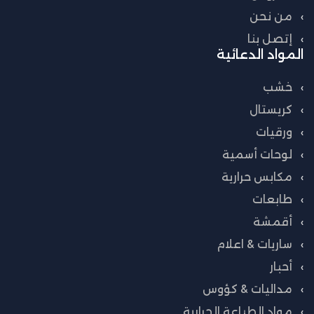
من نحن
إتصل بنا
المواد الدعائية
خشب
كريستال
ورقيات
لوحات أسمية
مكابس حرارية
طابعات
أقمشة
ساريات & اعلام
أحبار
مداليات & كؤوس
مواد الطباعة الحرارية