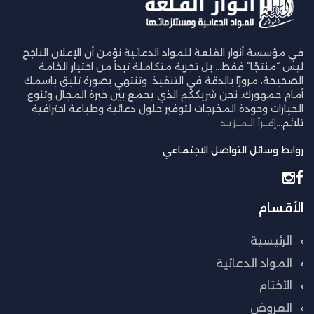
في مؤسسة أنوار القلعة للمواد الدعائية نؤمن أن الإعلان الناجح
ليس “منتجًا” فقط… بل تجربة متكاملة تبدأ من اختيار الخامة
الصحيحة، مرورًا بالدقة في التنفيذ، وتنتهي بصورة تليق باسمك
أمام جمهورك. نحن شريككم الذي يجمع بين خبرة المجال وتنوع
الخيارات وجودة المخرجات لتوفير حلول دعائية وطباعة احترافية
تلائم...
إقــرأ الـمــزيـد
روابط وسائل التواصل الاجتماعي
الأقسام
الرئيسية
المواد الدعائية
الأختام
العروض