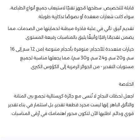
قابلة للتخصيص: سطحها مُجهز تقنيًا لاستيعاب جميع أنواع الطباعة،
سواء كانت شعارات معقدة أو نصوصًا تذكارية طويلة.
تقديم أنيق: تأتي في علبة فاخرة مبطنة لحمايتها من الصدمات، مما
يضمن تقديمًا راقيًا وأنيقًا يليق بالمناسبات رفيعة المستوى.
خيارات متعددة للأحجام: متوفرة بأحجام متنوعة (من 12 سم إلى 16
سم، و20 سم، و24 سم، و30 سم)، مما يجعلها مناسبة لجميع
مستويات التقدير - من الجوائز الرمزية إلى الكؤوس الكبرى.
الخلاصة
اجعل لحظات النجاح لا تُنسى مع جائزة كريستالية تجمع بين المتانة
والتألق الباهر. إنها ليست مجرد قطعة تقدير، بل استثمار في بناء تقدير
قوي ودائم. اطلبها الآن لتكون محور اهتمامك في أرقى المناسبات.