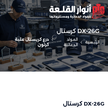
DX-26G كرستال
المواد
درع كريستال علبة
الرئيسية
الدعائية
كرتون
DX-26G كرستال