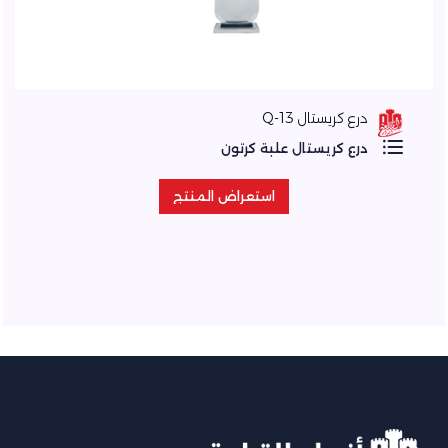
درع كريستال Q-13
درع كريستال علبة كرتون
استعراض المنتج
استعراض المنتج