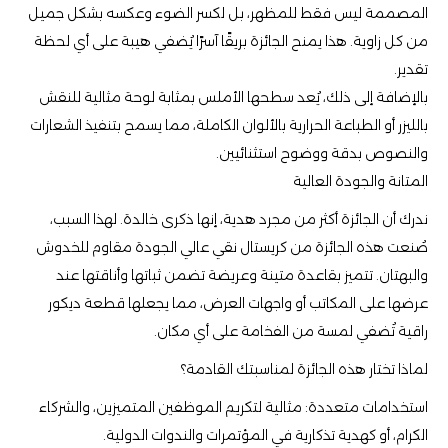
المصممة ليس فقط للمظهر، بل لكسر الضوء وعكسه بشكل جميل
من كل زاوية. هذا يمنح الجائزة بريقًا آسرًا يُضفي هيبة على أي لحظة
تقدير.
بالإضافة إلى ذلك، يُعد سطحها الأملس بمثابة لوحة مثالية للنقش
بالليزر أو الطباعة الحرارية بالألوان الكاملة، مما يسمح بتنفيذ الشعارات
والنصوص بدقة ووضوح استثنائيين.
المتانة والجودة العالية
ندرك أن الجائزة أكثر من مجرد هدية، إنها ذكرى خالدة. لهذا السبب،
صُنعت هذه الجائزة من كريستال نقي عالي الجودة مقاوم للخدوش
والبهتان. تتميز بقاعدة متينة وعريضة تضمن ثباتها وأناقتها عند
عرضها على المكاتب أو واجهات العرض، مما يجعلها قطعة ديكور
راقية تُضفي لمسة من الفخامة على أي مكان.
لماذا تختار هذه الجائزة لمناسبتك القادمة؟
استخدامات متعددة: مثالية لتكريم الموظفين المتميزين، والشركاء
الكرام، أو كهدية تذكارية في المؤتمرات والندوات الدولية.