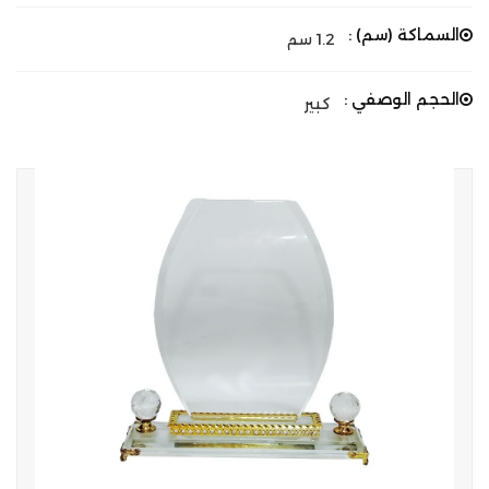
السماكة (سم) :
1.2 سم
الحجم الوصفي :
كبير