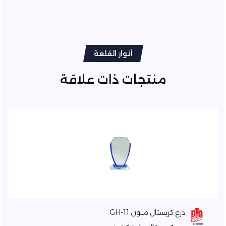
أنوار القلعة
منتجات ذات علاقة
درع كريستال ملون GH-11