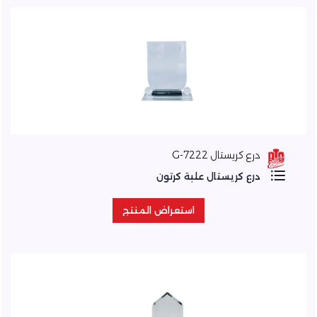
درع كريستال 7222-G
درع كريستال علبة كرتون
استعراض المنتج
استعراض المنتج