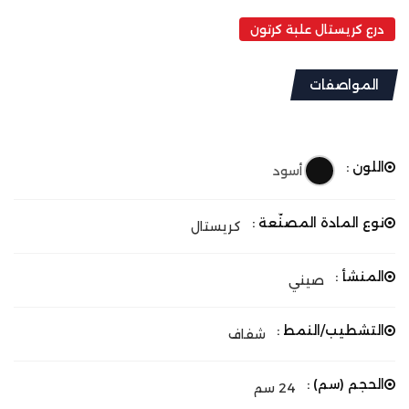
درع كريستال علبة كرتون
المواصفات
اللون :
أسود
نوع المادة المصنّعة :
كريستال
المنشأ :
صيني
التشطيب/النمط :
شفاف
الحجم (سم) :
24 سم