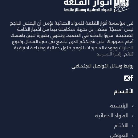
في مؤسسة أنوار القلعة للمواد الدعائية نؤمن أن الإعلان الناجح
ليس “منتجًا” فقط… بل تجربة متكاملة تبدأ من اختيار الخامة
الصحيحة، مرورًا بالدقة في التنفيذ، وتنتهي بصورة تليق باسمك
أمام جمهورك. نحن شريككم الذي يجمع بين خبرة المجال وتنوع
الخيارات وجودة المخرجات لتوفير حلول دعائية وطباعة احترافية
تلائم...
إقــرأ الـمــزيـد
روابط وسائل التواصل الاجتماعي
الأقسام
الرئيسية
المواد الدعائية
الأختام
العروض