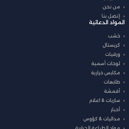
من نحن
إتصل بنا
المواد الدعائية
خشب
كريستال
ورقيات
لوحات أسمية
مكابس حرارية
طابعات
أقمشة
ساريات & اعلام
أحبار
مداليات & كؤوس
مواد الطباعة الحرارية