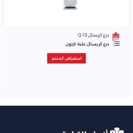
درع كريستال Q-13
درع كريستال علبة كرتون
استعراض المنتج
استعراض المنتج