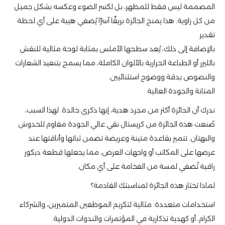
المصممة ليس فقط للمظهر، بل لكسر الضوء وعكسه بشكل جميل
من كل زاوية. هذا يمنح الجائزة بريقًا آسرًا يُضفي هيبة على أي لحظة
تقدير.
بالإضافة إلى ذلك، يُعد سطحها الأملس بمثابة لوحة مثالية للنقش
بالليزر أو الطباعة الحرارية بالألوان الكاملة، مما يسمح بتنفيذ الشعارات
والنصوص بدقة ووضوح استثنائيين.
المتانة والجودة العالية
ندرك أن الجائزة أكثر من مجرد هدية، إنها ذكرى خالدة. لهذا السبب،
صُنعت هذه الجائزة من كريستال نقي عالي الجودة مقاوم للخدوش
والبهتان. تتميز بقاعدة متينة وعريضة تضمن ثباتها وأناقتها عند
عرضها على المكاتب أو واجهات العرض، مما يجعلها قطعة ديكور
راقية تُضفي لمسة من الفخامة على أي مكان.
لماذا تختار هذه الجائزة لمناسبتك القادمة؟
استخدامات متعددة: مثالية لتكريم الموظفين المتميزين، والشركاء
الكرام، أو كهدية تذكارية في المؤتمرات والندوات الدولية.