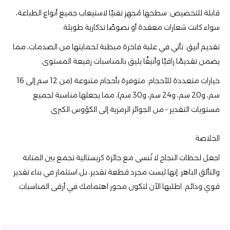
قابلة للتخصيص: سطحها مُجهز تقنيًا لاستيعاب جميع أنواع الطباعة،
سواء كانت شعارات معقدة أو نصوصًا تذكارية طويلة.
تقديم أنيق: تأتي في علبة فاخرة مبطنة لحمايتها من الصدمات، مما
يضمن تقديمًا راقيًا وأنيقًا يليق بالمناسبات رفيعة المستوى.
خيارات متعددة للأحجام: متوفرة بأحجام متنوعة (من 12 سم إلى 16
سم، و20 سم، و24 سم، و30 سم)، مما يجعلها مناسبة لجميع
مستويات التقدير - من الجوائز الرمزية إلى الكؤوس الكبرى.
الخلاصة
اجعل لحظات النجاح لا تُنسى مع جائزة كريستالية تجمع بين المتانة
والتألق الباهر. إنها ليست مجرد قطعة تقدير، بل استثمار في بناء تقدير
قوي ودائم. اطلبها الآن لتكون محور اهتمامك في أرقى المناسبات.