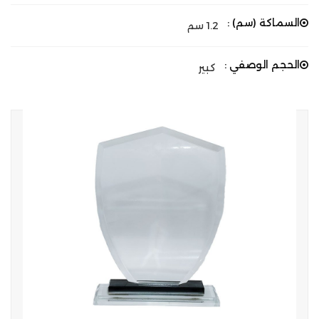
السماكة (سم) :
1.2 سم
الحجم الوصفي :
كبير