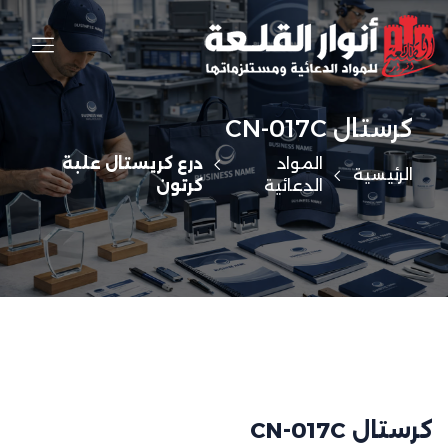
كرستال CN-017C
المواد
درع كريستال علبة
الرئيسية
الدعائية
كرتون
كرستال CN-017C