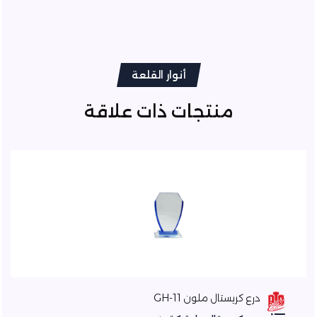
أنوار القلعة
منتجات ذات علاقة
درع كريستال ملون GH-11