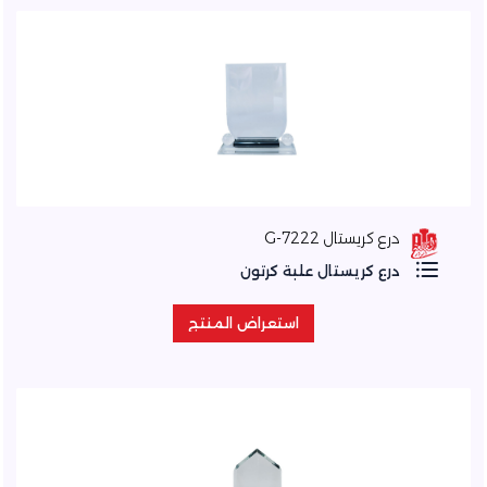
درع كريستال 7222-G
درع كريستال علبة كرتون
استعراض المنتج
استعراض المنتج