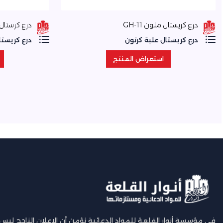
درع كريستال ملون GH-11
درع كرستال -1
درع كريستال علبة كرتون
درع كريستا
استعراض المنتج
استعراض المنتج
في مؤسسة أنوار القلعة للمواد الدعائية نؤمن أن الإعلان الناجح ليس