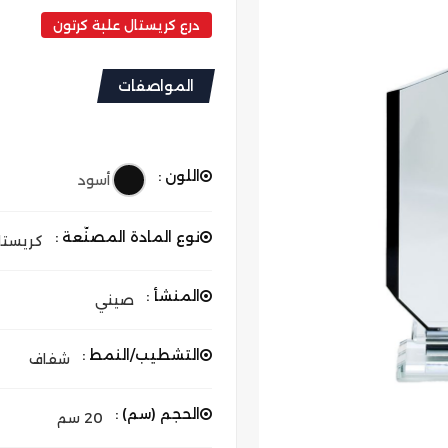
درع كريستال علبة كرتون
المواصفات
اللون :
أسود
نوع المادة المصنّعة :
كريستا
المنشأ :
صيني
التشطيب/النمط :
شفاف
الحجم (سم) :
20 سم