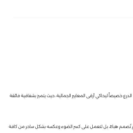
الدرع خصيصاً ليحاكي أرقى المعايير الجمالية، حيث يتميز بشفافية فائقة
 عصري يدمج بين الكلاسيكية والحداثة. ما يميزه حقاً هو الزوايا المصممة بدقة هندسية متناهية (Diamond Cut)، والتي لم تُصمم هباءً، بل لتعمل على كسر الضوء وعكسه بشكل ساحر من كافة