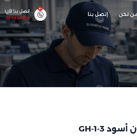
اتصل بنا الآن!
ن نحن
إتصل بنا
0799331519
ود GH-1-3