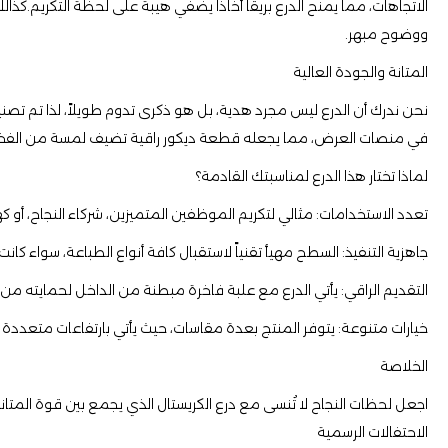
الاتجاهات، مما يمنح الدرع بريقاً أخاذاً يضفي هيبة على لحظة التكريم.كذال
ووضوح مبهر.
​المتانة والجودة العالية
​نحن ندرك أن الدرع ليس مجرد هدية، بل هو ذكرى تدوم طويلاً، لذا تم تصن
في منصات العرض، مما يجعله قطعة ديكور راقية تضيف لمسة من الفخا
​لماذا تختار هذا الدرع لمناسبتك القادمة؟
​تعدد الاستخدامات: مثالي لتكريم الموظفين المتميزين، شركاء النجاح، أو ك
​جاهزية التنفيذ: السطح مهيأ تقنياً لاستقبال كافة أنواع الطباعة، سواء كا
​التقديم الراقي: يأتي الدرع مع علبة فاخرة مبطنة من الداخل لحمايته
​خيارات متنوعة: يتوفر المنتج بعدة مقاسات، حيث يأتي بارتفاعات متعددة (تتراوح بين 12 سم و 16 سم 20سم 24سم 30سم ) ليناسب كافة مستويات التكريم، من الدروع الرمزية الص
​الخلاصة
​اجعل لحظات النجاح لا تُنسى مع درع الكريستال الذي يجمع بين قوة المتا
الاحتفالات الرسمية