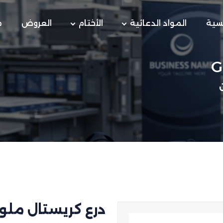
يسية
المواد الدعائية
الأختام
العروض
م
درع كريستال ملون أس