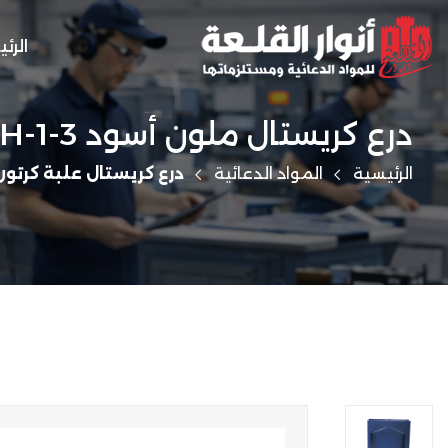
الرئ
درع كريستال ملون أسود GH-1-3
الرئيسية
المواد الدعائية
درع كريستال علبة كرتون