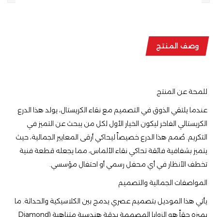
وصف المنتج
للمحة عن المنتج
​عندما يلتقي الذوق في التصميم مع نقاء الكريستال، يولد هذا الدرع
الكريستالي الفاخر ليكون الخيار الأول لكل من يبحث عن التميز في
التكريم. صُمم هذا الدرع خصيصاً ليحاكي أرقى المعايير الجمالية، حيث
يتميز بشفافية فائقة تحاكي نقاء الألماس، مما يجعله قطعة فنية
تخطف الأنظار في أي محفل رسمي أو احتفال مؤسسي.
​المواصفات الجمالية والتصميم
​يأتي هذا الموديل بتصميم عصري يدمج بين الكلاسيكية والحداثة. ما
يميزه حقاً هو الزوايا المصممة بدقة هندسية متناهية (Diamond