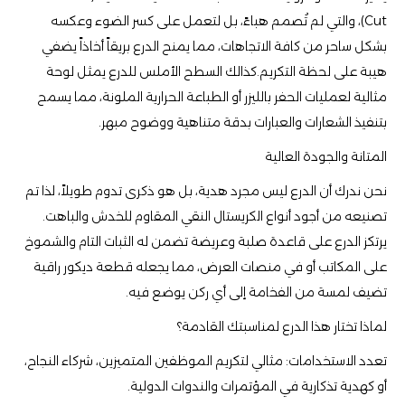
Cut)، والتي لم تُصمم هباءً، بل لتعمل على كسر الضوء وعكسه
بشكل ساحر من كافة الاتجاهات، مما يمنح الدرع بريقاً أخاذاً يضفي
هيبة على لحظة التكريم.كذالك السطح الأملس للدرع يمثل لوحة
مثالية لعمليات الحفر بالليزر أو الطباعة الحرارية الملونة، مما يسمح
بتنفيذ الشعارات والعبارات بدقة متناهية ووضوح مبهر.
​المتانة والجودة العالية
​نحن ندرك أن الدرع ليس مجرد هدية، بل هو ذكرى تدوم طويلاً، لذا تم
تصنيعه من أجود أنواع الكريستال النقي المقاوم للخدش والباهت.
يرتكز الدرع على قاعدة صلبة وعريضة تضمن له الثبات التام والشموخ
على المكاتب أو في منصات العرض، مما يجعله قطعة ديكور راقية
تضيف لمسة من الفخامة إلى أي ركن يوضع فيه.
​لماذا تختار هذا الدرع لمناسبتك القادمة؟
​تعدد الاستخدامات: مثالي لتكريم الموظفين المتميزين، شركاء النجاح،
أو كهدية تذكارية في المؤتمرات والندوات الدولية.