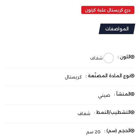
درع كريستال علبة كرتون
المواصفات
اللون :
شفاف
نوع المادة المصنّعة :
كريستال
المنشأ :
صيني
التشطيب/النمط :
شفاف
الحجم (سم) :
20 سم