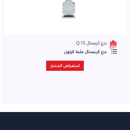
درع كريستال Q-13
درع كريستال علبة كرتون
استعراض المنتج
استعراض المنتج