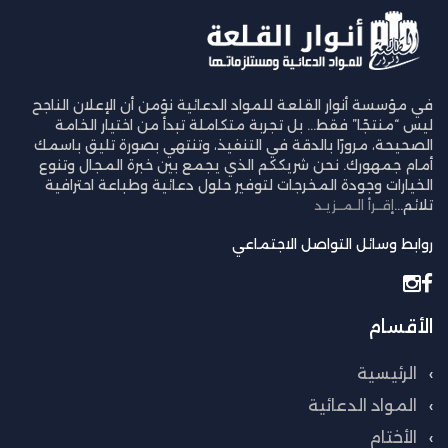
في مؤسسة أنوار القلعة للمواد الدعائية نؤمن أن الإعلان الناجح
ليس “منتجًا” فقط… بل تجربة متكاملة تبدأ من اختيار الخامة
الصحيحة، مرورًا بالدقة في التنفيذ، وتنتهي بصورة تليق باسمك
أمام جمهورك. نحن شريككم الذي يجمع بين خبرة المجال وتنوع
الخيارات وجودة المخرجات لتوفير حلول دعائية وطباعة احترافية
تلائم...
إقــرأ الـمــزيـد
روابط وسائل التواصل الاجتماعي
الأقسام
الرئيسية
المواد الدعائية
الأختام