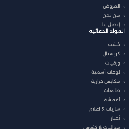
العروض
من نحن
إتصل بنا
المواد الدعائية
خشب
كريستال
ورقيات
لوحات أسمية
مكابس حرارية
طابعات
أقمشة
ساريات & اعلام
أحبار
مداليات & كؤوس