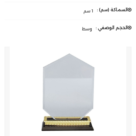
السماكة (سم) :
1 سم
الحجم الوصفي :
وسط