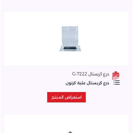
درع كريستال 7222-G
درع كريستال علبة كرتون
استعراض المنتج
استعراض المنتج