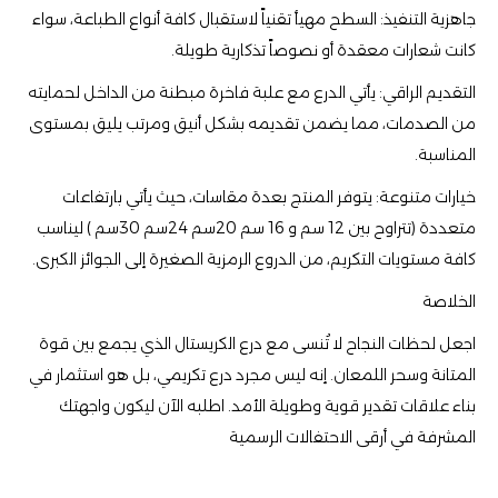
​جاهزية التنفيذ: السطح مهيأ تقنياً لاستقبال كافة أنواع الطباعة، سواء
كانت شعارات معقدة أو نصوصاً تذكارية طويلة.
​التقديم الراقي: يأتي الدرع مع علبة فاخرة مبطنة من الداخل لحمايته
من الصدمات، مما يضمن تقديمه بشكل أنيق ومرتب يليق بمستوى
المناسبة.
​خيارات متنوعة: يتوفر المنتج بعدة مقاسات، حيث يأتي بارتفاعات
متعددة (تتراوح بين 12 سم و 16 سم 20سم 24سم 30سم ) ليناسب
كافة مستويات التكريم، من الدروع الرمزية الصغيرة إلى الجوائز الكبرى.
​الخلاصة
​اجعل لحظات النجاح لا تُنسى مع درع الكريستال الذي يجمع بين قوة
المتانة وسحر اللمعان. إنه ليس مجرد درع تكريمي، بل هو استثمار في
بناء علاقات تقدير قوية وطويلة الأمد. اطلبه الآن ليكون واجهتك
المشرفة في أرقى الاحتفالات الرسمية