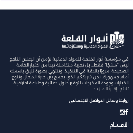
في مؤسسة أنوار القلعة للمواد الدعائية نؤمن أن الإعلان الناجح
ليس “منتجًا” فقط… بل تجربة متكاملة تبدأ من اختيار الخامة
الصحيحة، مرورًا بالدقة في التنفيذ، وتنتهي بصورة تليق باسمك
أمام جمهورك. نحن شريككم الذي يجمع بين خبرة المجال وتنوع
الخيارات وجودة المخرجات لتوفير حلول دعائية وطباعة احترافية
تلائم...
إقــرأ الـمــزيـد
روابط وسائل التواصل الاجتماعي
الأقسام