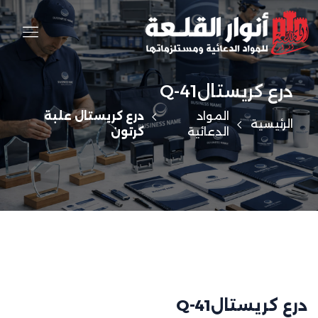
درع كريستالQ-41
المواد
درع كريستال علبة
الرئيسية
الدعائية
كرتون
درع كريستالQ-41