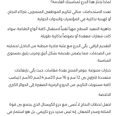
​لماذا تختار هذا الدرع لمناسبتك القادمة؟
​تعدد الاستخدامات: مثالي لتكريم الموظفين المتميزين، شركاء النجاح،
أو كهدية تذكارية في المؤتمرات والندوات الدولية.
​جاهزية التنفيذ: السطح مهيأ تقنياً لاستقبال كافة أنواع الطباعة، سواء
كانت شعارات معقدة أو نصوصاً تذكارية طويلة.
​التقديم الراقي: يأتي الدرع مع علبة فاخرة مبطنة من الداخل لحمايته
من الصدمات، مما يضمن تقديمه بشكل أنيق ومرتب يليق بمستوى
المناسبة.
​خيارات متنوعة: يتوفر المنتج بعدة مقاسات، حيث يأتي بارتفاعات
متعددة (تتراوح بين 12 سم و 16 سم 20سم 24سم 30سم ) ليناسب
كافة مستويات التكريم، من الدروع الرمزية الصغيرة إلى الجوائز الكبرى.
​الخلاصة
​اجعل لحظات النجاح لا تُنسى مع درع الكريستال الذي يجمع بين قوة
المتانة وسحر اللمعان. إنه ليس مجرد درع تكريمي، بل هو استثمار في