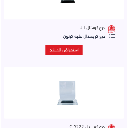
درع كرستال J-1
درع كريستال علبة كرتون
استعراض المنتج
استعراض المنتج
درع كريستال 7222-G