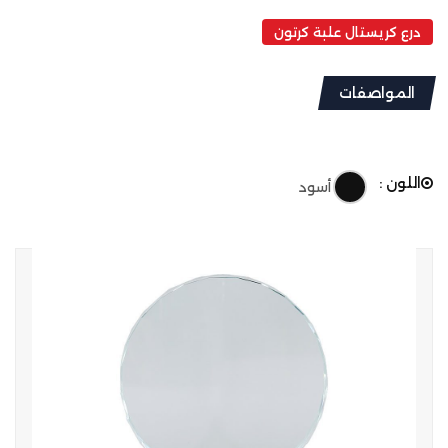
درع كريستال علبة كرتون
المواصفات
اللون :
أسود