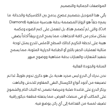
​المواصفات الجمالية والتصميم
​يأتي هذا الموديل بتصميم عصري يدمج بين الكلاسيكية والحداثة. ما
يميزه حقاً هو الزوايا المصممة بدقة هندسية متناهية (Diamond
Cut)، والتي لم تُصمم هباءً، بل لتعمل على كسر الضوء وعكسه
بشكل ساحر من كافة الاتجاهات، مما يمنح الدرع بريقاً أخاذاً يضفي
هيبة على لحظة التكريم.كذالك السطح الأملس للدرع يمثل لوحة
مثالية لعمليات الحفر بالليزر أو الطباعة الحرارية الملونة، مما يسمح
بتنفيذ الشعارات والعبارات بدقة متناهية ووضوح مبهر.
​المتانة والجودة العالية
​نحن ندرك أن الدرع ليس مجرد هدية، بل هو ذكرى تدوم طويلاً، لذا تم
تصنيعه من أجود أنواع الكريستال النقي المقاوم للخدش والباهت.
يرتكز الدرع على قاعدة صلبة وعريضة تضمن له الثبات التام والشموخ
على المكاتب أو في منصات العرض، مما يجعله قطعة ديكور راقية
تضيف لمسة من الفخامة إلى أي ركن يوضع فيه.