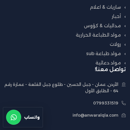
ساريات & اعلام
أحبار
مداليات & كؤوس
مواد الطباعة الحرارية
رولات
مواد طباعة sub
مواد دعائية
تواصل معنا!
الأردن, عمان - جبل الحسين - طلوع جبل القلعة - عمارة رقم
64 - الطابق الأول
0799331519
info@anwaralqla.com
واتساب