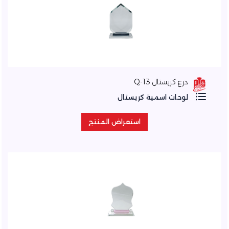
درع كريستال Q-13
لوحات اسمية كريستال
استعراض المنتج
استعراض المنتج