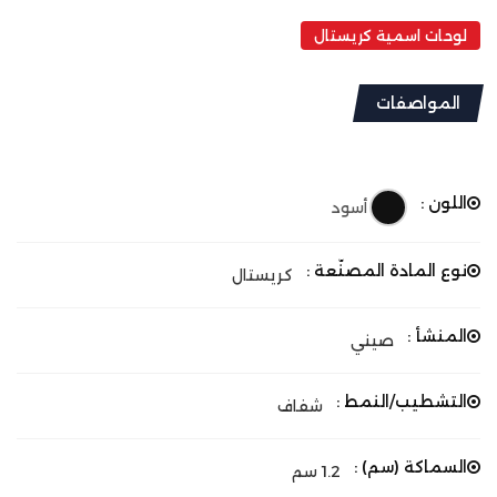
لوحات اسمية كريستال
المواصفات
اللون :
أسود
نوع المادة المصنّعة :
كريستال
المنشأ :
صيني
التشطيب/النمط :
شفاف
السماكة (سم) :
1.2 سم