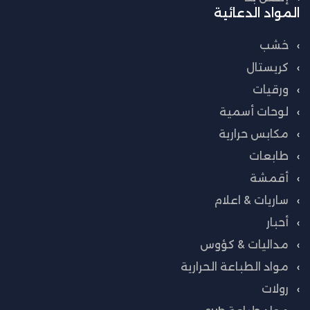
المواد الدعائية
خشب
كريستال
ورقيات
لوحات أسمية
مكابس حرارية
طابعات
أقمشة
ساريات & اعلام
أحبار
مداليات & كؤوس
مواد الطباعة الحرارية
رولات