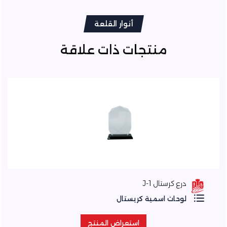
أنوار القلعة
منتجات ذات علاقة
درع كرستال J-1
لوحات اسمية كريستال
استعراض المنتج