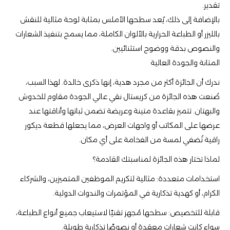
تقدير.
بالإضافة إلى ذلك، يُعد سطحها الأملس بمثابة لوحة مثالية للنقش
بالليزر أو الطباعة الحرارية بالألوان الكاملة، مما يسمح بتنفيذ الشعارات
والنصوص بدقة ووضوح استثنائيين.
المتانة والجودة العالية
ندرك أن الجائزة أكثر من مجرد هدية، إنها ذكرى خالدة. لهذا السبب،
صُنعت هذه الجائزة من كريستال نقي عالي الجودة مقاوم للخدوش
والبهتان. تتميز بقاعدة متينة وعريضة تضمن ثباتها وأناقتها عند
عرضها على المكاتب أو واجهات العرض، مما يجعلها قطعة ديكور
راقية تُضفي لمسة من الفخامة على أي مكان.
لماذا تختار هذه الجائزة لمناسبتك القادمة؟
استخدامات متعددة: مثالية لتكريم الموظفين المتميزين، والشركاء
الكرام، أو كهدية تذكارية في المؤتمرات والندوات الدولية.
قابلة للتخصيص: سطحها مُجهز تقنيًا لاستيعاب جميع أنواع الطباعة،
سواء كانت شعارات معقدة أو نصوصًا تذكارية طويلة.