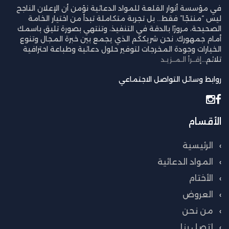
في مؤسسة أنوار القلعة للمواد الدعائية نؤمن أن الإعلان الناجح
ليس “منتجًا” فقط… بل تجربة متكاملة تبدأ من اختيار الخامة
الصحيحة، مرورًا بالدقة في التنفيذ، وتنتهي بصورة تليق باسمك
أمام جمهورك. نحن شريككم الذي يجمع بين خبرة المجال وتنوع
الخيارات وجودة المخرجات لتوفير حلول دعائية وطباعة احترافية
تلائم...
إقــرأ الـمــزيـد
روابط وسائل التواصل الاجتماعي
الأقسام
الرئيسية
المواد الدعائية
الأختام
العروض
من نحن
إتصل بنا