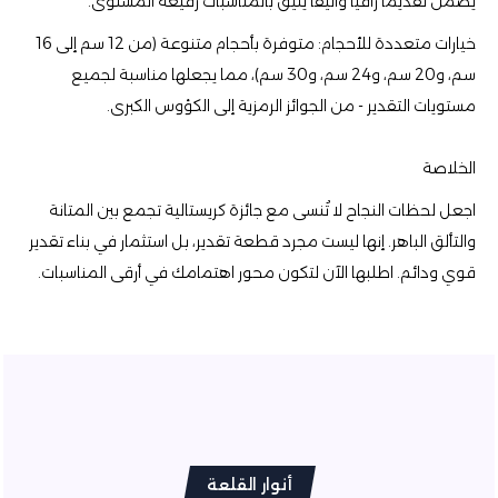
يضمن تقديمًا راقيًا وأنيقًا يليق بالمناسبات رفيعة المستوى.
خيارات متعددة للأحجام: متوفرة بأحجام متنوعة (من 12 سم إلى 16
سم، و20 سم، و24 سم، و30 سم)، مما يجعلها مناسبة لجميع
مستويات التقدير - من الجوائز الرمزية إلى الكؤوس الكبرى.
الخلاصة
اجعل لحظات النجاح لا تُنسى مع جائزة كريستالية تجمع بين المتانة
والتألق الباهر. إنها ليست مجرد قطعة تقدير، بل استثمار في بناء تقدير
قوي ودائم. اطلبها الآن لتكون محور اهتمامك في أرقى المناسبات.
أنوار القلعة