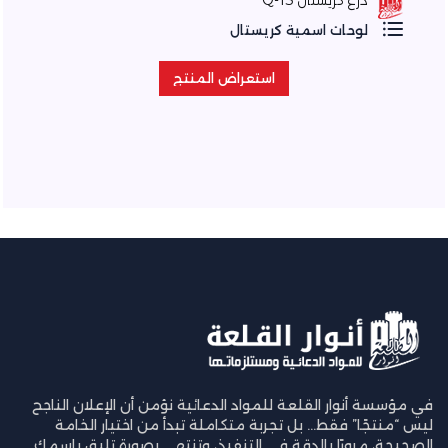
درع كريستال Q-13
لوحات اسمية كريستال
استعراض المنتج
استعراض المنتج
في مؤسسة أنوار القلعة للمواد الدعائية نؤمن أن الإعلان الناجح
ليس “منتجًا” فقط… بل تجربة متكاملة تبدأ من اختيار الخامة
الصحيحة، مرورًا بالدقة في التنفيذ، وتنتهي بصورة تليق باسمك