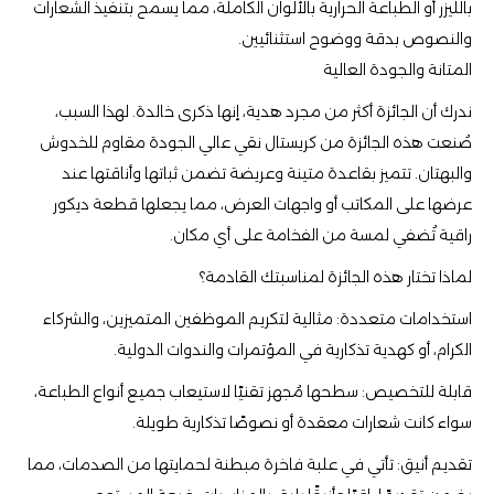
بالليزر أو الطباعة الحرارية بالألوان الكاملة، مما يسمح بتنفيذ الشعارات
والنصوص بدقة ووضوح استثنائيين.
المتانة والجودة العالية
ندرك أن الجائزة أكثر من مجرد هدية، إنها ذكرى خالدة. لهذا السبب،
صُنعت هذه الجائزة من كريستال نقي عالي الجودة مقاوم للخدوش
والبهتان. تتميز بقاعدة متينة وعريضة تضمن ثباتها وأناقتها عند
عرضها على المكاتب أو واجهات العرض، مما يجعلها قطعة ديكور
راقية تُضفي لمسة من الفخامة على أي مكان.
لماذا تختار هذه الجائزة لمناسبتك القادمة؟
استخدامات متعددة: مثالية لتكريم الموظفين المتميزين، والشركاء
الكرام، أو كهدية تذكارية في المؤتمرات والندوات الدولية.
قابلة للتخصيص: سطحها مُجهز تقنيًا لاستيعاب جميع أنواع الطباعة،
سواء كانت شعارات معقدة أو نصوصًا تذكارية طويلة.
تقديم أنيق: تأتي في علبة فاخرة مبطنة لحمايتها من الصدمات، مما