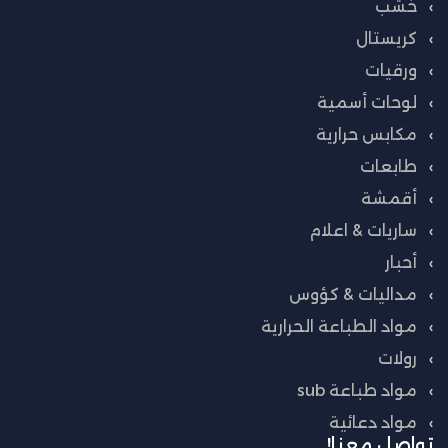
خشب
كريستال
ورقيات
لوحات أسمية
مكابس حرارية
طابعات
أقمشة
ساريات & اعلام
أحبار
مداليات & كؤوس
مواد الطباعة الحرارية
رولات
مواد طباعة sub
مواد دعائية
تواصل معنا!