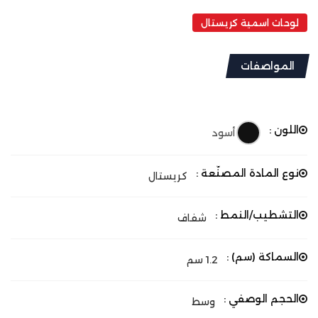
لوحات اسمية كريستال
المواصفات
اللون :
أسود
نوع المادة المصنّعة :
كريستال
التشطيب/النمط :
شفاف
السماكة (سم) :
1.2 سم
الحجم الوصفي :
وسط