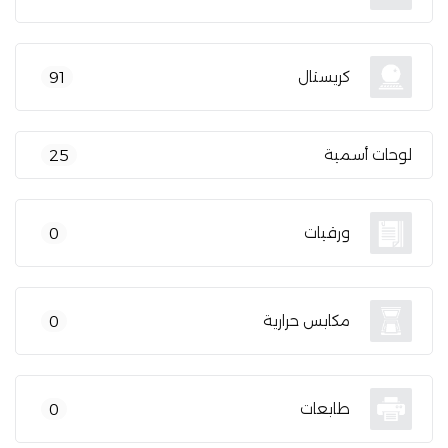
كريستال
91
لوحات أسمية
25
ورقيات
0
مكابس حرارية
0
طابعات
0