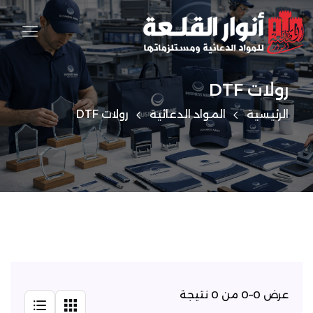
رولات DTF
الرئيسية
المواد الدعائية
رولات DTF
عرض 0–0 من 0 نتيجة