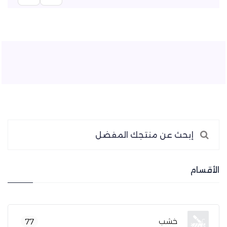
الأقسام
خشب
77