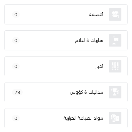
أقمشة
0
ساريات & اعلام
0
أحبار
0
مداليات & كؤوس
28
مواد الطباعة الحرارية
0