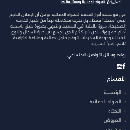
في مؤسسة أنوار القلعة للمواد الدعائية نؤمن أن الإعلان الناجح
ليس “منتجًا” فقط… بل تجربة متكاملة تبدأ من اختيار الخامة
الصحيحة، مرورًا بالدقة في التنفيذ، وتنتهي بصورة تليق باسمك
أمام جمهورك. نحن شريككم الذي يجمع بين خبرة المجال وتنوع
الخيارات وجودة المخرجات لتوفير حلول دعائية وطباعة احترافية
تلائم...
إقــرأ الـمــزيـد
روابط وسائل التواصل الاجتماعي
الأقسام
الرئيسية
المواد الدعائية
الأختام
العروض
من نحن