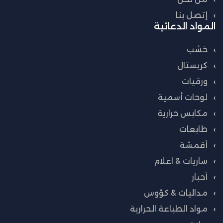
إتصل بنا
المواد الدعائية
خشب
كريستال
ورقيات
لوحات أسمية
مكابس حرارية
طابعات
أقمشة
ساريات & اعلام
أحبار
مداليات & كؤوس
مواد الطباعة الحرارية