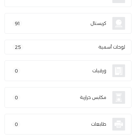
كريستال
91
لوحات أسمية
25
ورقيات
0
مكابس حرارية
0
طابعات
0