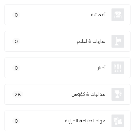
أقمشة
0
ساريات & اعلام
0
أحبار
0
مداليات & كؤوس
28
مواد الطباعة الحرارية
0