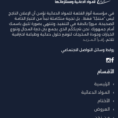
في مؤسسة أنوار القلعة للمواد الدعائية نؤمن أن الإعلان الناجح
ليس “منتجًا” فقط… بل تجربة متكاملة تبدأ من اختيار الخامة
الصحيحة، مرورًا بالدقة في التنفيذ، وتنتهي بصورة تليق باسمك
أمام جمهورك. نحن شريككم الذي يجمع بين خبرة المجال وتنوع
الخيارات وجودة المخرجات لتوفير حلول دعائية وطباعة احترافية
تلائم...
إقــرأ الـمــزيـد
روابط وسائل التواصل الاجتماعي
الأقسام
الرئيسية
المواد الدعائية
الأختام
العروض
من نحن