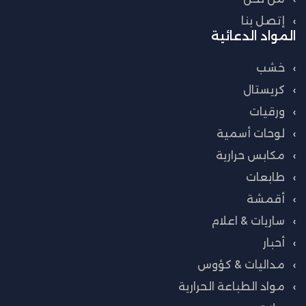
إتصل بنا
المواد الدعائية
خشب
كريستال
ورقيات
لوحات أسمية
مكابس حرارية
طابعات
أقمشة
ساريات & اعلام
أحبار
مداليات & كؤوس
مواد الطباعة الحرارية