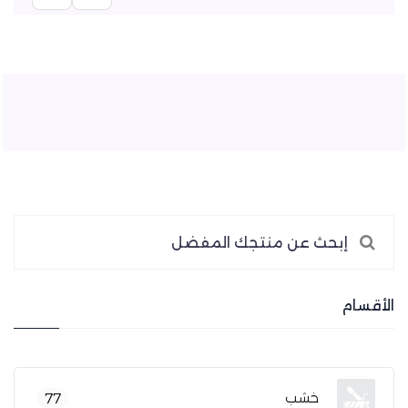
الأقسام
خشب
77