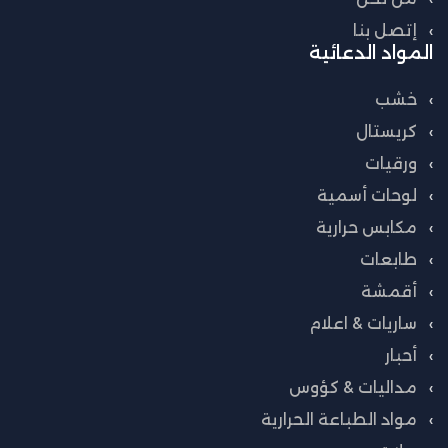
إتصل بنا
المواد الدعائية
خشب
كريستال
ورقيات
لوحات أسمية
مكابس حرارية
طابعات
أقمشة
ساريات & اعلام
أحبار
مداليات & كؤوس
مواد الطباعة الحرارية