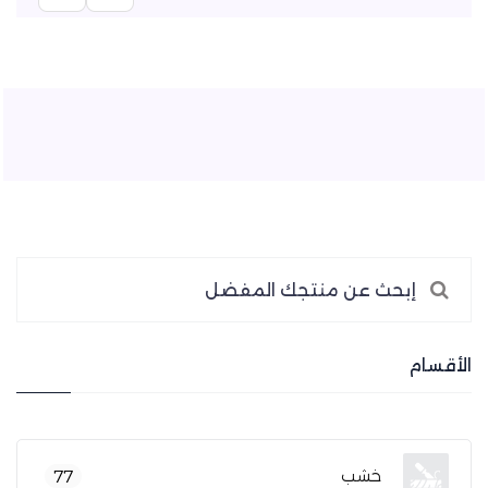
الأقسام
خشب
77