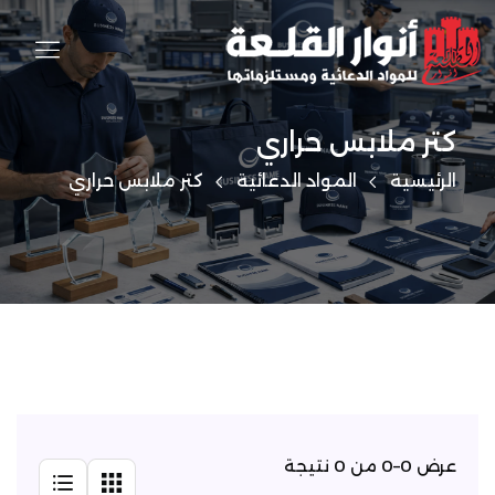
كتر ملابس حراري
الرئيسية
المواد الدعائية
كتر ملابس حراري
عرض 0–0 من 0 نتيجة