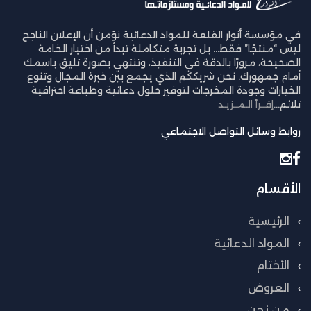
في مؤسسة أنوار القلعة للمواد الدعائية نؤمن أن الإعلان الناجح
ليس “منتجًا” فقط… بل تجربة متكاملة تبدأ من اختيار الخامة
الصحيحة، مرورًا بالدقة في التنفيذ، وتنتهي بصورة تليق باسمك
أمام جمهورك. نحن شريككم الذي يجمع بين خبرة المجال وتنوع
الخيارات وجودة المخرجات لتوفير حلول دعائية وطباعة احترافية
تلائم...
إقــرأ الـمــزيـد
روابط وسائل التواصل الاجتماعي
الأقسام
الرئيسية
المواد الدعائية
الأختام
العروض
من نحن