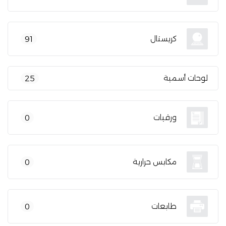
كريستال
91
لوحات أسمية
25
ورقيات
0
مكابس حرارية
0
طابعات
0