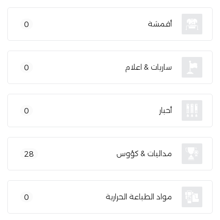
أقمشة
0
ساريات & اعلام
0
أحبار
0
مداليات & كؤوس
28
مواد الطباعة الحرارية
0