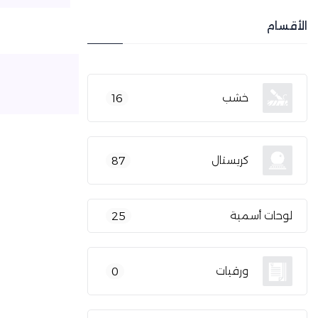
الأقسام
خشب
16
كريستال
87
لوحات أسمية
25
ورقيات
0