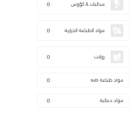
مداليات & كؤوس
0
مواد الطباعة الحرارية
0
رولات
0
مواد طباعة sub
0
مواد دعائية
0