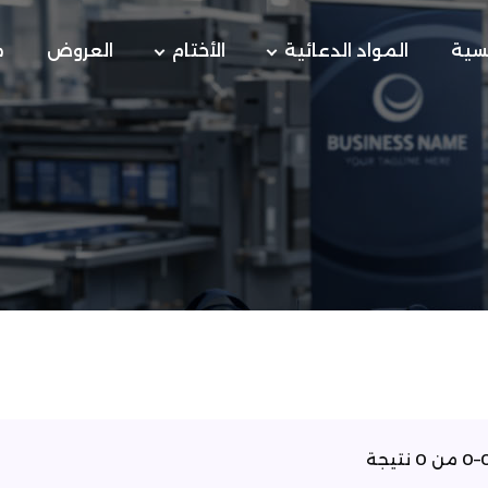
يسية
المواد الدعائية
الأختام
العروض
م