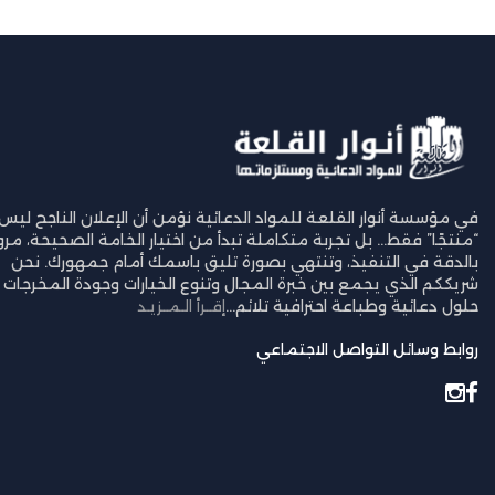
في مؤسسة أنوار القلعة للمواد الدعائية نؤمن أن الإعلان الناجح ليس
“منتجًا” فقط… بل تجربة متكاملة تبدأ من اختيار الخامة الصحيحة، مرورً
بالدقة في التنفيذ، وتنتهي بصورة تليق باسمك أمام جمهورك. نحن
شريككم الذي يجمع بين خبرة المجال وتنوع الخيارات وجودة المخرجات ل
حلول دعائية وطباعة احترافية تلائم...
إقــرأ الـمــزيـد
روابط وسائل التواصل الاجتماعي