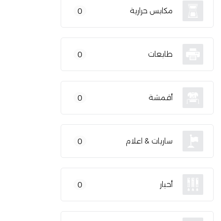
مكابس حرارية
0
طابعات
0
أقمشة
0
ساريات & اعلام
0
أحبار
0