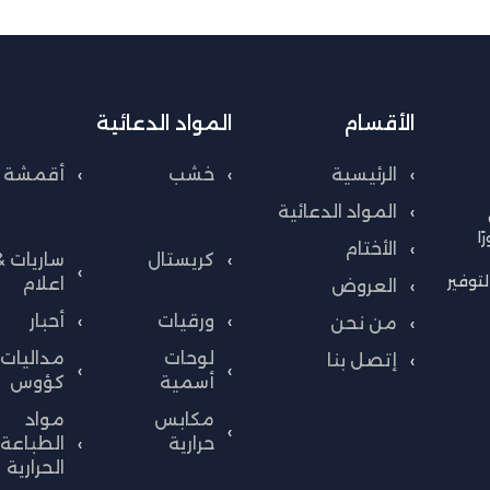
الأقسام
المواد الدعائية
الرئيسية
خشب
أقمشة
المواد الدعائية
ا
الأختام
كريستال
ساريات &
توفير
اعلام
العروض
ورقيات
أحبار
من نحن
لوحات
مداليات 
إتصل بنا
أسمية
كؤوس
مكابس
مواد
حرارية
الطباعة
الحرارية