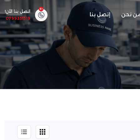
اتصل بنا الآن!
ن نحن
إتصل بنا
0799331519