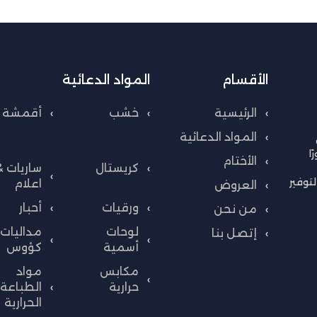
الأقسام
المواد الدعائية
الرئيسية
خشب
أقمشة
المواد الدعائية
ا
الأختام
كريستال
ساريات &
توفير
اعلام
العروض
ورقيات
أحبار
من نحن
لوحات
مداليات 
إتصل بنا
أسمية
كؤوس
مكابس
مواد
حرارية
الطباعة
الحرارية