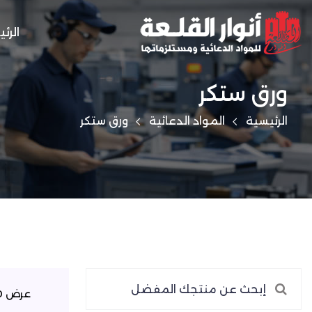
الرئ
ورق ستكر
الرئيسية
المواد الدعائية
ورق ستكر
عرض 0–0 من 0 نتيجة