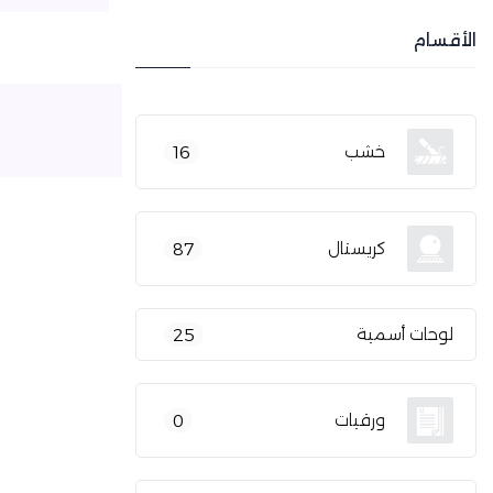
الأقسام
خشب
16
كريستال
87
لوحات أسمية
25
ورقيات
0