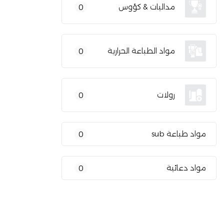
مداليات & كؤوس
0
مواد الطباعة الحرارية
0
رولات
0
مواد طباعة sub
0
مواد دعائية
0