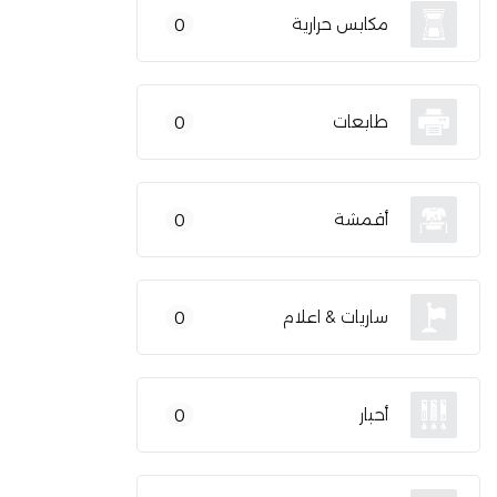
مكابس حرارية
0
طابعات
0
أقمشة
0
ساريات & اعلام
0
أحبار
0