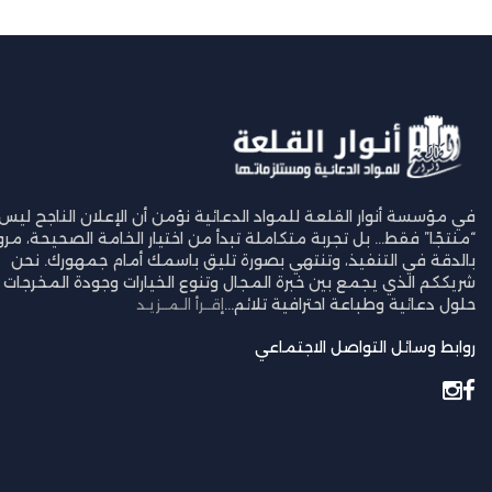
في مؤسسة أنوار القلعة للمواد الدعائية نؤمن أن الإعلان الناجح ليس
“منتجًا” فقط… بل تجربة متكاملة تبدأ من اختيار الخامة الصحيحة، مرورً
بالدقة في التنفيذ، وتنتهي بصورة تليق باسمك أمام جمهورك. نحن
شريككم الذي يجمع بين خبرة المجال وتنوع الخيارات وجودة المخرجات ل
حلول دعائية وطباعة احترافية تلائم...
إقــرأ الـمــزيـد
روابط وسائل التواصل الاجتماعي