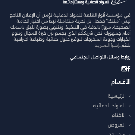
في مؤسسة أنوار القلعة للمواد الدعائية نؤمن أن الإعلان الناجح
ليس “منتجًا” فقط… بل تجربة متكاملة تبدأ من اختيار الخامة
الصحيحة، مرورًا بالدقة في التنفيذ، وتنتهي بصورة تليق باسمك
أمام جمهورك. نحن شريككم الذي يجمع بين خبرة المجال وتنوع
الخيارات وجودة المخرجات لتوفير حلول دعائية وطباعة احترافية
تلائم...
إقــرأ الـمــزيـد
روابط وسائل التواصل الاجتماعي
الأقسام
الرئيسية
المواد الدعائية
الأختام
العروض
من نحن