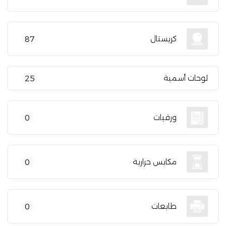
كريستال
87
لوحات أسمية
25
ورقيات
0
مكابس حرارية
0
طابعات
0