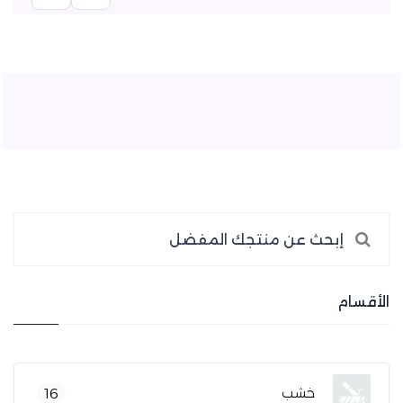
الأقسام
خشب
16