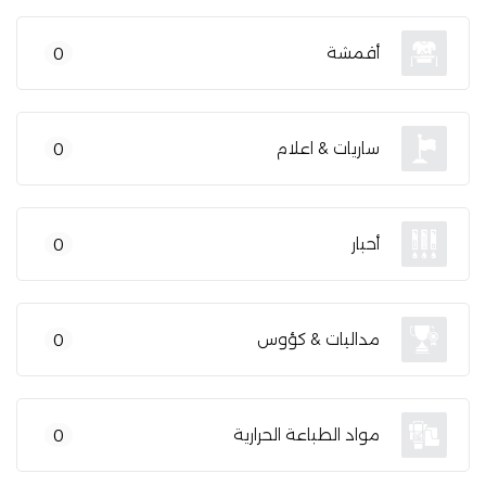
أقمشة
0
ساريات & اعلام
0
أحبار
0
مداليات & كؤوس
0
مواد الطباعة الحرارية
0