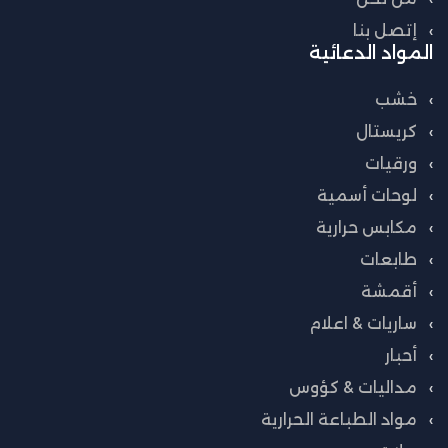
إتصل بنا
المواد الدعائية
خشب
كريستال
ورقيات
لوحات أسمية
مكابس حرارية
طابعات
أقمشة
ساريات & اعلام
أحبار
مداليات & كؤوس
مواد الطباعة الحرارية