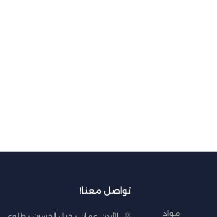
تواصل معنا!
مواد
الأردن, عمان - جبل الحسين - طلوع