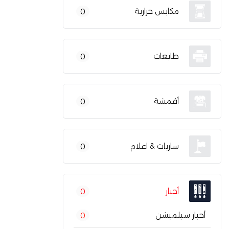
مكابس حرارية
0
طابعات
0
أقمشة
0
ساريات & اعلام
0
أحبار
0
أحبار سبلميشن
0