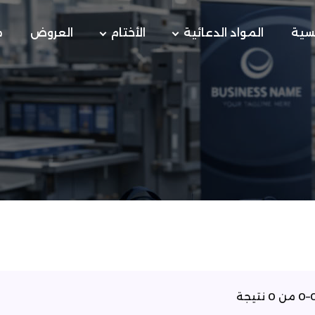
يسية
المواد الدعائية
الأختام
العروض
م