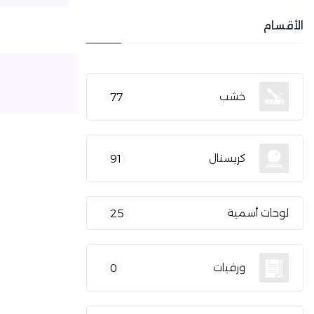
الأقسام
خشب
77
كريستال
91
لوحات أسمية
25
ورقيات
0