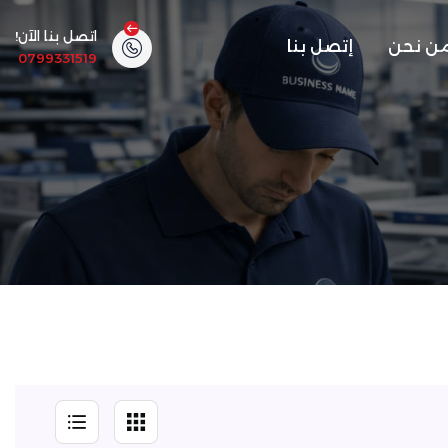
اتصل بنا الآن!
ن نحن
إتصل بنا
0799331519