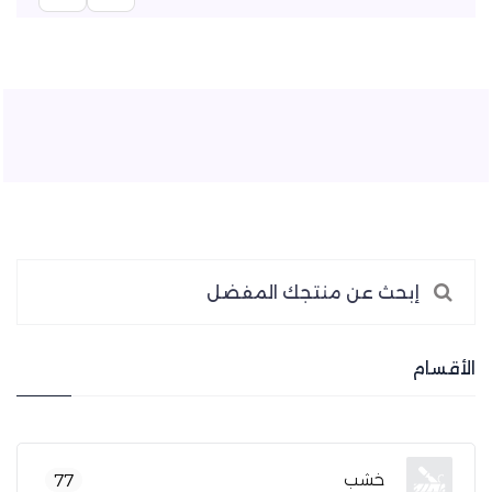
الأقسام
خشب
77