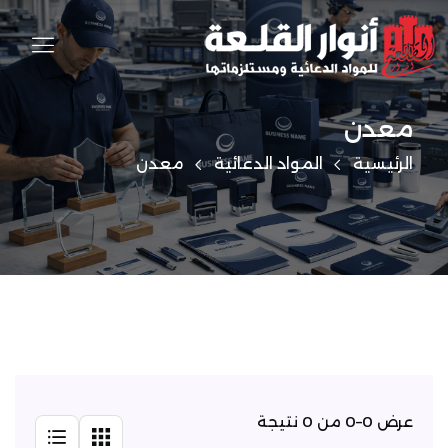
معدن
الرئيسية
المواد الدعائية
معدن
عرض 0–0 من 0 نتيجة