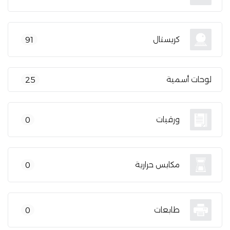
كريستال
91
لوحات أسمية
25
ورقيات
0
مكابس حرارية
0
طابعات
0