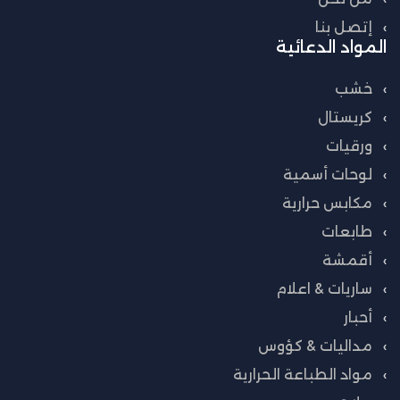
إتصل بنا
المواد الدعائية
خشب
كريستال
ورقيات
لوحات أسمية
مكابس حرارية
طابعات
أقمشة
ساريات & اعلام
أحبار
مداليات & كؤوس
مواد الطباعة الحرارية