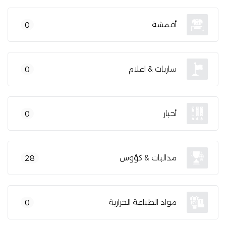
أقمشة
0
ساريات & اعلام
0
أحبار
0
مداليات & كؤوس
28
مواد الطباعة الحرارية
0