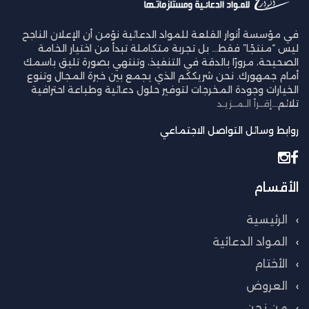
في مؤسسة أنوار القلعة للمواد الدعائية نؤمن أن الإعلان الناجح
ليس “منتجًا” فقط… بل تجربة متكاملة تبدأ من اختيار الخامة
الصحيحة، مرورًا بالدقة في التنفيذ، وتنتهي بصورة تليق باسمك
أمام جمهورك. نحن شريككم الذي يجمع بين خبرة المجال وتنوع
الخيارات وجودة المخرجات لتوفير حلول دعائية وطباعة احترافية
تلائم...
إقــرأ الـمــزيـد
روابط وسائل التواصل الاجتماعي
الأقسام
الرئيسية
المواد الدعائية
الأختام
العروض
من نحن