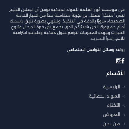
في مؤسسة أنوار القلعة للمواد الدعائية نؤمن أن الإعلان الناجح
ليس “منتجًا” فقط… بل تجربة متكاملة تبدأ من اختيار الخامة
الصحيحة، مرورًا بالدقة في التنفيذ، وتنتهي بصورة تليق باسمك
أمام جمهورك. نحن شريككم الذي يجمع بين خبرة المجال وتنوع
الخيارات وجودة المخرجات لتوفير حلول دعائية وطباعة احترافية
تلائم...
إقــرأ الـمــزيـد
روابط وسائل التواصل الاجتماعي
الأقسام
الرئيسية
المواد الدعائية
الأختام
العروض
من نحن