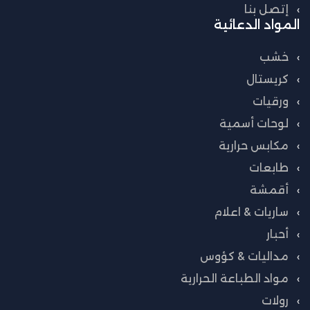
إتصل بنا
المواد الدعائية
خشب
كريستال
ورقيات
لوحات أسمية
مكابس حرارية
طابعات
أقمشة
ساريات & اعلام
أحبار
مداليات & كؤوس
مواد الطباعة الحرارية
رولات