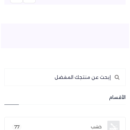
الأقسام
خشب
77