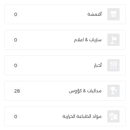
أقمشة
0
ساريات & اعلام
0
أحبار
0
مداليات & كؤوس
28
مواد الطباعة الحرارية
0