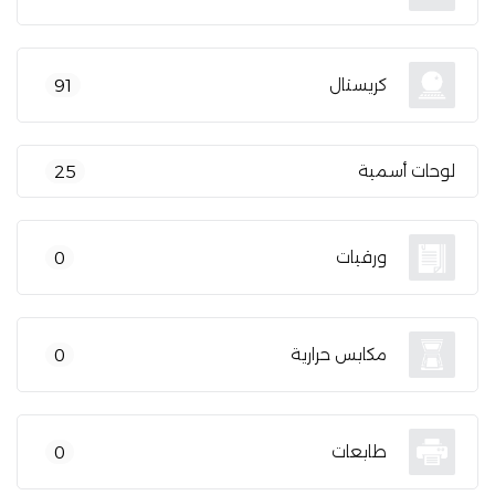
كريستال
91
لوحات أسمية
25
ورقيات
0
مكابس حرارية
0
طابعات
0