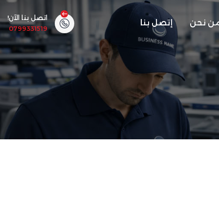
اتصل بنا الآن!
ن نحن
إتصل بنا
0799331519