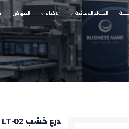
يسية
المواد الدعائية
الأختام
العروض
م
درع خشب LT-02