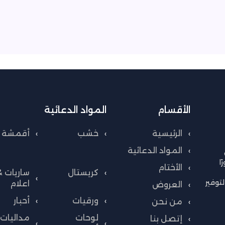
الأقسام
المواد الدعائية
الرئيسية
خشب
أقمشة
المواد الدعائية
ا
الأختام
كريستال
ساريات &
توفير
اعلام
العروض
ورقيات
أحبار
من نحن
لوحات
مداليات 
إتصل بنا