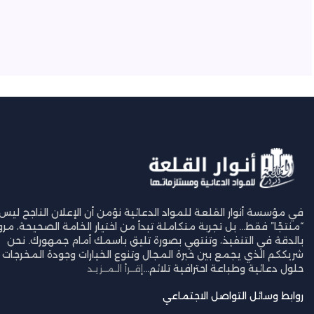
في مؤسسة أنوار القلعة للمواد الدعائية نؤمن أن الإعلان الناجح ليس
“منتجًا” فقط… بل تجربة متكاملة تبدأ من اختيار الخامة الصحيحة، مرورً
بالدقة في التنفيذ، وتنتهي بصورة تليق باسمك أمام جمهورك. نحن
شريككم الذي يجمع بين خبرة المجال وتنوع الخيارات وجودة المخرجات ل
حلول دعائية وطباعة احترافية تلائم...
إقــرأ الـمــزيـد
روابط وسائل التواصل الاجتماعي