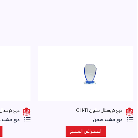
درع كريستال ملون GH-11
درع كرستال -1
درع خشب صحن
درع خشب 
استعراض المنتج
استعراض المنتج