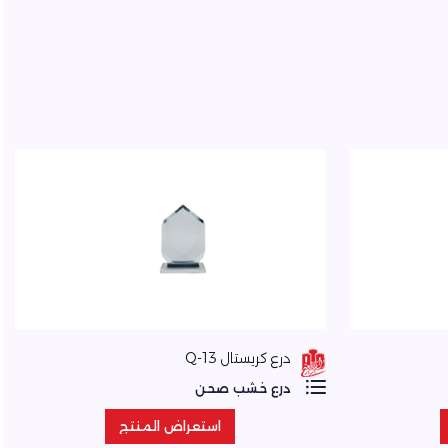
درع كريستال Q-13
درع خشب صحن
استعراض المنتج
استعراض المنتج