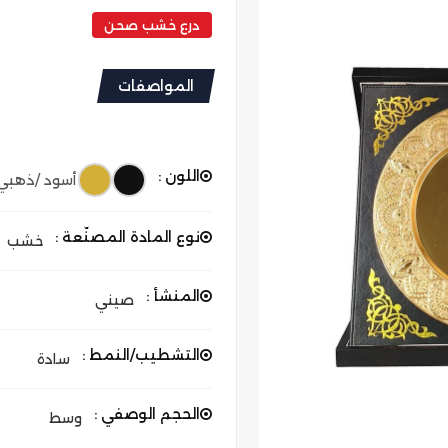
درع خشب صحن
المواصفات
اللون :
أسود /ذهبي
نوع المادة المصنّعة :
خشب
المنشأ :
صيني
التشطيب/النمط :
سادة
الحجم الوصفي :
وسط