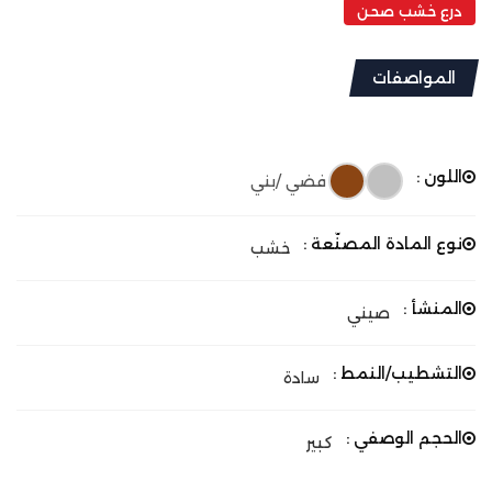
درع خشب صحن
المواصفات
اللون :
فضي /بني
نوع المادة المصنّعة :
خشب
المنشأ :
صيني
التشطيب/النمط :
سادة
الحجم الوصفي :
كبير