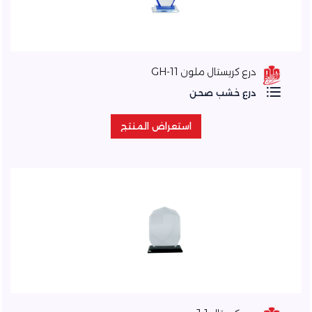
درع كريستال ملون GH-11
درع خشب صحن
استعراض المنتج
استعراض المنتج