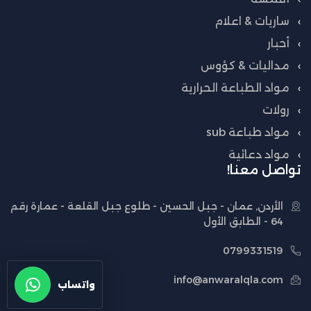
ساريات & اعلام
أحبار
مداليات & كؤوس
مواد الطباعة الحرارية
رولات
مواد طباعة sub
مواد دعائية
تواصل معنا!
الأردن, عمان - جبل الحسين - طلوع جبل القلعة - عمارة رقم
64 - الطابق الأول
0799331519
info@anwaralqla.com
واتساب