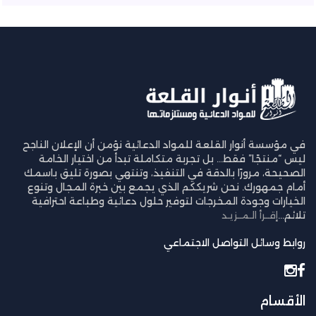
في مؤسسة أنوار القلعة للمواد الدعائية نؤمن أن الإعلان الناجح
ليس “منتجًا” فقط… بل تجربة متكاملة تبدأ من اختيار الخامة
الصحيحة، مرورًا بالدقة في التنفيذ، وتنتهي بصورة تليق باسمك
أمام جمهورك. نحن شريككم الذي يجمع بين خبرة المجال وتنوع
الخيارات وجودة المخرجات لتوفير حلول دعائية وطباعة احترافية
تلائم...
إقــرأ الـمــزيـد
روابط وسائل التواصل الاجتماعي
الأقسام