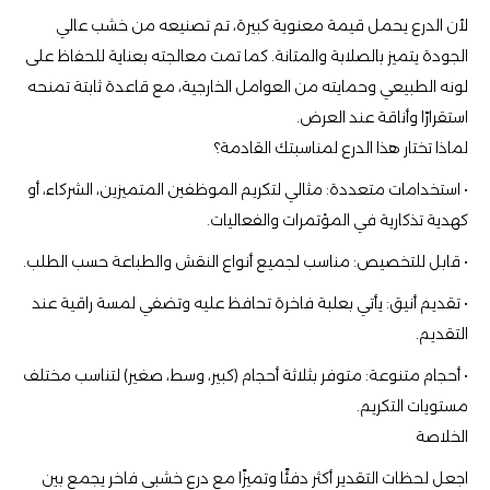
لأن الدرع يحمل قيمة معنوية كبيرة، تم تصنيعه من خشب عالي
الجودة يتميز بالصلابة والمتانة. كما تمت معالجته بعناية للحفاظ على
لونه الطبيعي وحمايته من العوامل الخارجية، مع قاعدة ثابتة تمنحه
استقرارًا وأناقة عند العرض.
لماذا تختار هذا الدرع لمناسبتك القادمة؟
• استخدامات متعددة: مثالي لتكريم الموظفين المتميزين، الشركاء، أو
كهدية تذكارية في المؤتمرات والفعاليات.
• قابل للتخصيص: مناسب لجميع أنواع النقش والطباعة حسب الطلب.
• تقديم أنيق: يأتي بعلبة فاخرة تحافظ عليه وتضفي لمسة راقية عند
التقديم.
• أحجام متنوعة: متوفر بثلاثة أحجام (كبير، وسط، صغير) لتناسب مختلف
مستويات التكريم.
الخلاصة
اجعل لحظات التقدير أكثر دفئًا وتميزًا مع درع خشبي فاخر يجمع بين