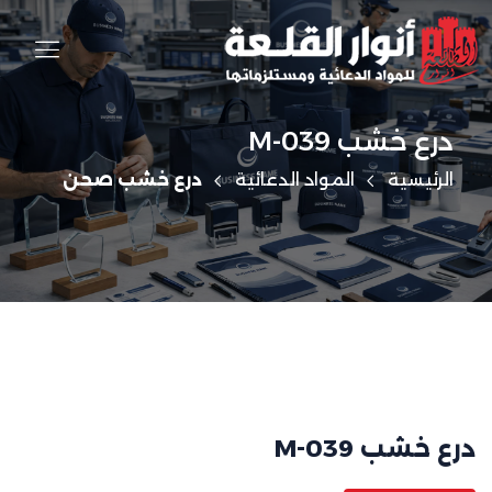
درع خشب M-039
الرئيسية
المواد الدعائية
درع خشب صحن
درع خشب M-039