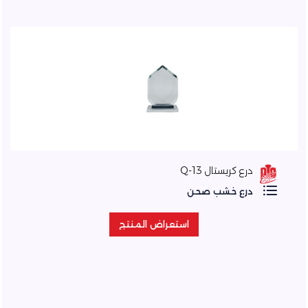
درع كريستال Q-13
درع خشب صحن
استعراض المنتج
استعراض المنتج