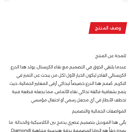
وصف المنتج
للمحة عن المنتج
​عندما يلتقي الذوق في التصميم مع نقاء الكريستال، يولد هذا الدرع
الكريستالي الفاخر ليكون الخيار الأول لكل من يبحث عن التميز في
التكريم. صُمم هذا الدرع خصيصاً ليحاكي أرقى المعايير الجمالية، حيث
يتميز بشفافية فائقة تحاكي نقاء الألماس، مما يجعله قطعة فنية
تخطف الأنظار في أي محفل رسمي أو احتفال مؤسسي.
​المواصفات الجمالية والتصميم
​يأتي هذا الموديل بتصميم عصري يدمج بين الكلاسيكية والحداثة. ما
يميزه حقاً هو الزوايا المصممة بدقة هندسية متناهية (Diamond