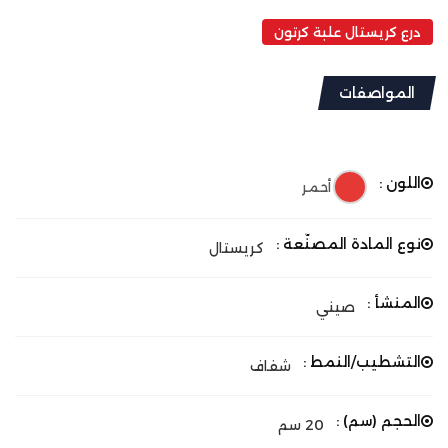
درع كريستال علبة كرتون
المواصفات
اللون :
أحمر
نوع المادة المصنّعة :
كريستال
المنشأ :
صيني
التشطيب/النمط :
شفاف
الحجم (سم) :
20 سم