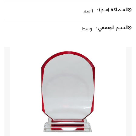
السماكة (سم) :
1 سم
الحجم الوصفي :
وسط