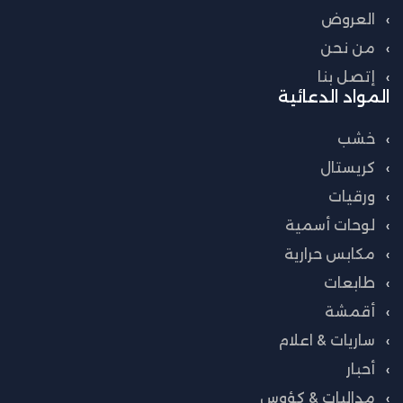
العروض
من نحن
إتصل بنا
المواد الدعائية
خشب
كريستال
ورقيات
لوحات أسمية
مكابس حرارية
طابعات
أقمشة
ساريات & اعلام
أحبار
مداليات & كؤوس