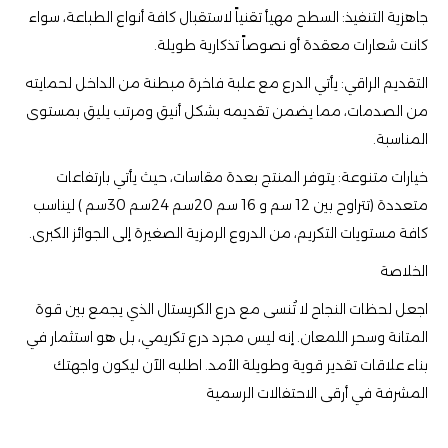
​جاهزية التنفيذ: السطح مهيأ تقنياً لاستقبال كافة أنواع الطباعة، سواء
كانت شعارات معقدة أو نصوصاً تذكارية طويلة.
​التقديم الراقي: يأتي الدرع مع علبة فاخرة مبطنة من الداخل لحمايته
من الصدمات، مما يضمن تقديمه بشكل أنيق ومرتب يليق بمستوى
المناسبة.
​خيارات متنوعة: يتوفر المنتج بعدة مقاسات، حيث يأتي بارتفاعات
متعددة (تتراوح بين 12 سم و 16 سم 20سم 24سم 30سم ) ليناسب
كافة مستويات التكريم، من الدروع الرمزية الصغيرة إلى الجوائز الكبرى.
​الخلاصة
​اجعل لحظات النجاح لا تُنسى مع درع الكريستال الذي يجمع بين قوة
المتانة وسحر اللمعان. إنه ليس مجرد درع تكريمي، بل هو استثمار في
بناء علاقات تقدير قوية وطويلة الأمد. اطلبه الآن ليكون واجهتك
المشرفة في أرقى الاحتفالات الرسمية