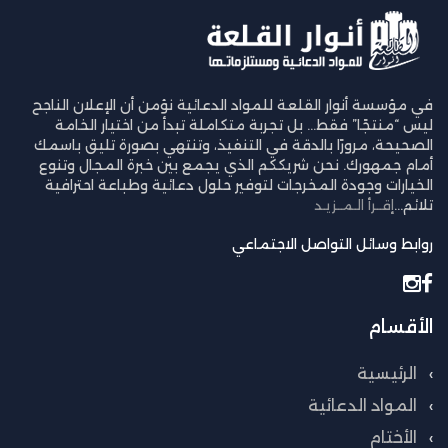
في مؤسسة أنوار القلعة للمواد الدعائية نؤمن أن الإعلان الناجح
ليس “منتجًا” فقط… بل تجربة متكاملة تبدأ من اختيار الخامة
الصحيحة، مرورًا بالدقة في التنفيذ، وتنتهي بصورة تليق باسمك
أمام جمهورك. نحن شريككم الذي يجمع بين خبرة المجال وتنوع
الخيارات وجودة المخرجات لتوفير حلول دعائية وطباعة احترافية
تلائم...
إقــرأ الـمــزيـد
روابط وسائل التواصل الاجتماعي
الأقسام
الرئيسية
المواد الدعائية
الأختام