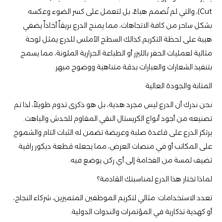
Cut)، والتي لم تُصمم هباءً، بل لتعمل على كسر الضوء وعكسه
بشكل ساحر من كافة الاتجاهات، مما يمنح الدرع بريقاً أخاذاً يضفي
هيبة على لحظة التكريم.كذالك السطح الأملس للدرع يمثل لوحة
مثالية لعمليات الحفر بالليزر أو الطباعة الحرارية الملونة، مما يسمح
بتنفيذ الشعارات والعبارات بدقة متناهية ووضوح مبهر.
​المتانة والجودة العالية
​نحن ندرك أن الدرع ليس مجرد هدية، بل هو ذكرى تدوم طويلاً، لذا تم
تصنيعه من أجود أنواع الكريستال النقي المقاوم للخدش والباهت.
يرتكز الدرع على قاعدة صلبة وعريضة تضمن له الثبات التام والشموخ
على المكاتب أو في منصات العرض، مما يجعله قطعة ديكور راقية
تضيف لمسة من الفخامة إلى أي ركن يوضع فيه.
​لماذا تختار هذا الدرع لمناسبتك القادمة؟
​تعدد الاستخدامات: مثالي لتكريم الموظفين المتميزين، شركاء النجاح،
أو كهدية تذكارية في المؤتمرات والندوات الدولية.