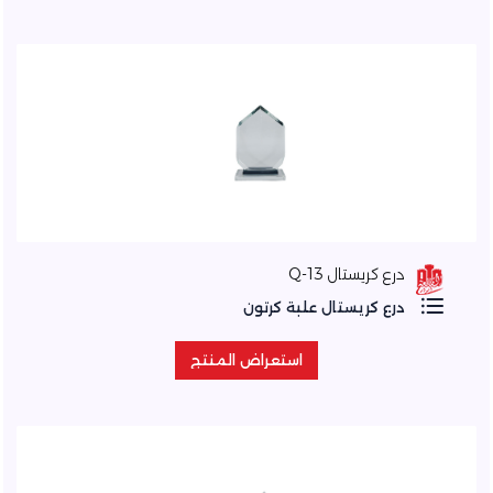
درع كريستال Q-13
درع كريستال علبة كرتون
استعراض المنتج
استعراض المنتج