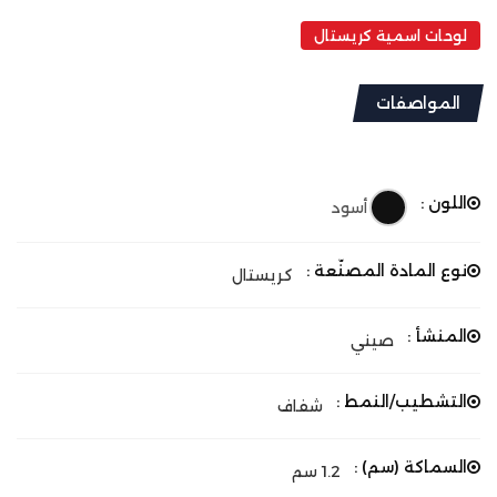
لوحات اسمية كريستال
المواصفات
اللون :
أسود
نوع المادة المصنّعة :
كريستال
المنشأ :
صيني
التشطيب/النمط :
شفاف
السماكة (سم) :
1.2 سم