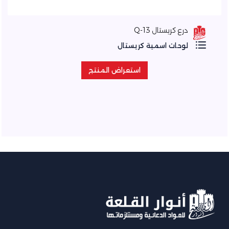
درع كريستال Q-13
لوحات اسمية كريستال
استعراض المنتج
استعراض المنتج