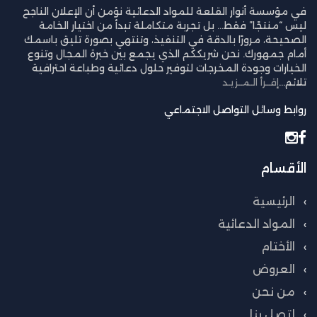
في مؤسسة أنوار القلعة للمواد الدعائية نؤمن أن الإعلان الناجح
ليس “منتجًا” فقط… بل تجربة متكاملة تبدأ من اختيار الخامة
الصحيحة، مرورًا بالدقة في التنفيذ، وتنتهي بصورة تليق باسمك
أمام جمهورك. نحن شريككم الذي يجمع بين خبرة المجال وتنوع
الخيارات وجودة المخرجات لتوفير حلول دعائية وطباعة احترافية
تلائم...
إقــرأ الـمــزيـد
روابط وسائل التواصل الاجتماعي
الأقسام
الرئيسية
المواد الدعائية
الأختام
العروض
من نحن
إتصل بنا