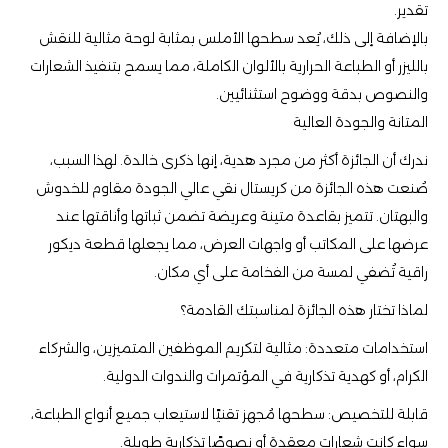
تقدير.
بالإضافة إلى ذلك، يُعد سطحها الأملس بمثابة لوحة مثالية للنقش
بالليزر أو الطباعة الحرارية بالألوان الكاملة، مما يسمح بتنفيذ الشعارات
والنصوص بدقة ووضوح استثنائيين.
المتانة والجودة العالية
ندرك أن الجائزة أكثر من مجرد هدية، إنها ذكرى خالدة. لهذا السبب،
صُنعت هذه الجائزة من كريستال نقي عالي الجودة مقاوم للخدوش
والبهتان. تتميز بقاعدة متينة وعريضة تضمن ثباتها وأناقتها عند
عرضها على المكاتب أو واجهات العرض، مما يجعلها قطعة ديكور
راقية تُضفي لمسة من الفخامة على أي مكان.
لماذا تختار هذه الجائزة لمناسبتك القادمة؟
استخدامات متعددة: مثالية لتكريم الموظفين المتميزين، والشركاء
الكرام، أو كهدية تذكارية في المؤتمرات والندوات الدولية.
قابلة للتخصيص: سطحها مُجهز تقنيًا لاستيعاب جميع أنواع الطباعة،
سواء كانت شعارات معقدة أو نصوصًا تذكارية طويلة.