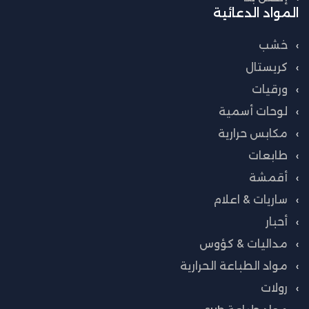
المواد الدعائية
خشب
كريستال
ورقيات
لوحات أسمية
مكابس حرارية
طابعات
أقمشة
ساريات & اعلام
أحبار
مداليات & كؤوس
مواد الطباعة الحرارية
رولات